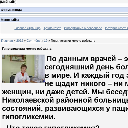
[
Мой сайт
]
Форма входа
Меню сайта
Главная страница
Архив газет
Информация о персонале
История газеты
Главная
»
2012
»
Сентябрь
»
19
» Гипогликемии можно избежать
Гипогликемии можно избежать
По данным врачей – 
сегодняшний день бо
в мире. И каждый год 
не щадит никого – ни
женщин, ни даже детей. Мы бесе
Николаевской районной больниц
состояний, развивающихся у пац
гипогликемии.
- Что такое гипогликемия?