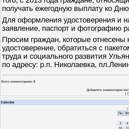
получать ежегодную выплату ко Дню
Для оформления удостоверения и на
заявление, паспорт и фотографию р
Просим граждан, которые отнесены 
удостоверение, обратиться с пакет
труда и социального развития Улья
по адресу: р.п. Николаевка, пл.Ленина
Всего комментариев
:
0
Добавлять комментарии могу
[
Р
Calendar
«
Пн
Вт
3
4
10
11