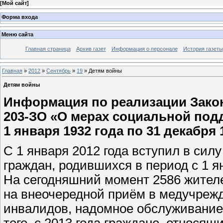
[
Мой сайт
]
Форма входа
Меню сайта
Главная страница
Архив газет
Информация о персонале
История газеты
Главная
»
2012
»
Сентябрь
»
19
» Детям войны
Детям войны
Информация по реализации Закона
203-ЗО «О мерах социальной под
1 января 1932 года по 31 декабря 
С 1 января 2012 года вступил в сил
граждан, родившихся в период с 1 ян
На сегодняшний момент 2586 жител
на внеочередной приём в медучреж
инвалидов, надомное обслуживание
того, с 2013 года граждане, относящ