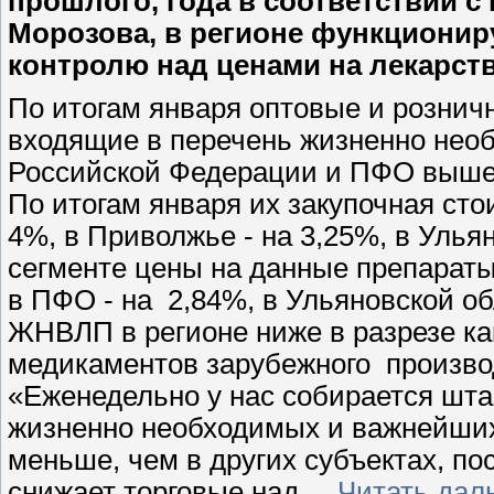
прошлого, года в соответствии с
Морозова, в регионе функциониру
контролю над ценами на лекарств
По итогам января оптовые и рознич
входящие в перечень жизненно нео
Российской Федерации и ПФО выше,
По итогам января их закупочная ст
4%, в Приволжье - на 3,25%, в Улья
сегменте цены на данные препараты
в ПФО - на 2,84%, в Ульяновской об
ЖНВЛП в регионе ниже в разрезе как
медикаментов зарубежного произво
«Еженедельно у нас собирается шта
жизненно необходимых и важнейших
меньше, чем в других субъектах, по
снижает торговые над
...
Читать дал