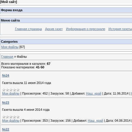
[
Мой сайт
]
Форма входа
Меню сайта
Главная страница
Архив газет
Информация о персонале
История газеты
Categories
Мои файлы
[67]
Главная
»
Файлы
Всего материалов в каталоге
:
67
Показано материалов
:
41-50
№24
Газета вышла 11 июня 2014 года
Мои файлы
|
Просмотров:
452
|
Загрузок:
58
|
Добавил:
Наш_край
|
Дата:
11.06.2014
|
№23
Газета вышла 4 июня 2014 года
Мои файлы
|
Просмотров:
353
|
Загрузок:
156
|
Добавил:
Наш_край
|
Дата:
04.06.2014
№22