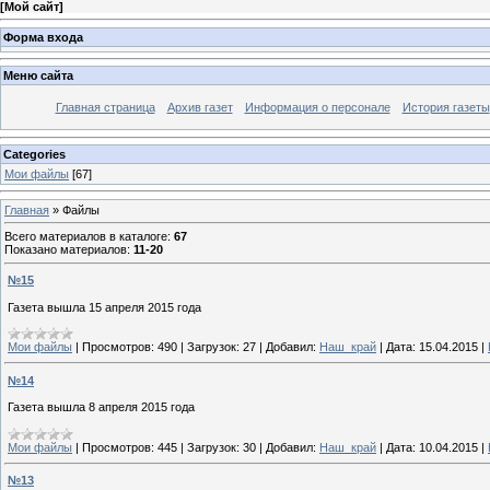
[
Мой сайт
]
Форма входа
Меню сайта
Главная страница
Архив газет
Информация о персонале
История газеты
Categories
Мои файлы
[67]
Главная
»
Файлы
Всего материалов в каталоге
:
67
Показано материалов
:
11-20
№15
Газета вышла 15 апреля 2015 года
Мои файлы
|
Просмотров:
490
|
Загрузок:
27
|
Добавил:
Наш_край
|
Дата:
15.04.2015
|
№14
Газета вышла 8 апреля 2015 года
Мои файлы
|
Просмотров:
445
|
Загрузок:
30
|
Добавил:
Наш_край
|
Дата:
10.04.2015
|
№13