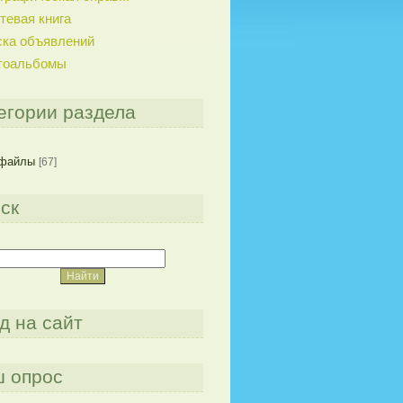
тевая книга
ска объявлений
тоальбомы
егории раздела
файлы
[67]
ск
д на сайт
 опрос