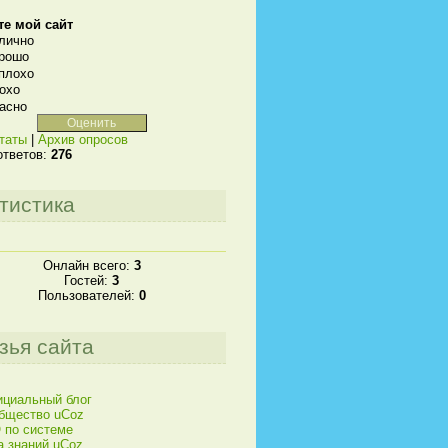
те мой сайт
лично
рошо
плохо
охо
асно
таты
|
Архив опросов
ответов:
276
тистика
Онлайн всего:
3
Гостей:
3
Пользователей:
0
зья сайта
циальный блог
бщество uCoz
 по системе
а знаний uCoz