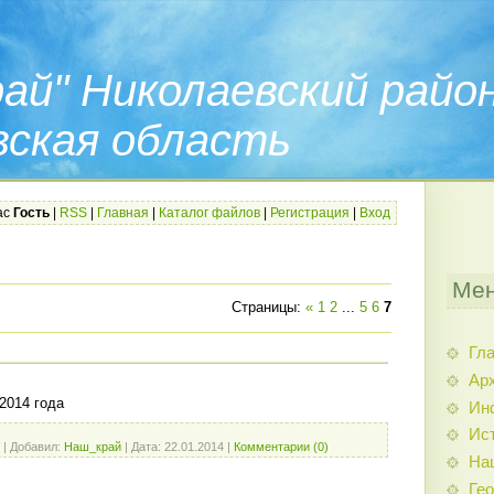
ай" Николаевский райо
вская область
ас
Гость
|
RSS
|
Главная
|
Каталог файлов
|
Регистрация
|
Вход
Мен
Страницы
:
«
1
2
...
5
6
7
Гл
Арх
2014 года
Ин
Ис
|
Добавил:
Наш_край
|
Дата:
22.01.2014
|
Комментарии (0)
На
Гео