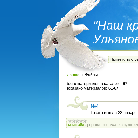
"Наш кр
Ульяно
Приветствую В
Главная
»
Файлы
Всего материалов в каталоге
:
67
Показано материалов
:
61-67
№4
Газета вышла 22 января 
Мои файлы
|
Просмотров:
503
|
Загрузок:
94