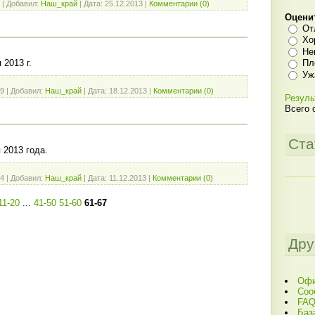
|
Добавил:
Наш_край
|
Дата:
25.12.2013
|
Комментарии (0)
Оцени
От
Хо
Не
 2013 г.
Пл
Уж
9
|
Добавил:
Наш_край
|
Дата:
18.12.2013
|
Комментарии (0)
Резуль
Всего 
Ста
 2013 года.
4
|
Добавил:
Наш_край
|
Дата:
11.12.2013
|
Комментарии (0)
11-20
...
41-50
51-60
61-67
Дру
Офи
Соо
FAQ
Баз