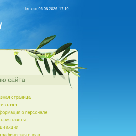
Четверг, 06.08.2026, 17:10
н
ю сайта
авная страница
ив газет
формация о персонале
тория газеты
ши акции
графическая справ...