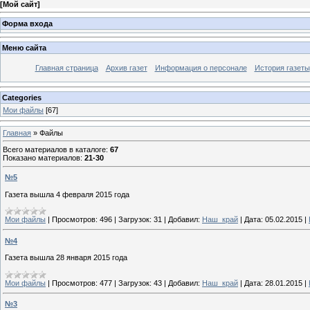
[
Мой сайт
]
Форма входа
Меню сайта
Главная страница
Архив газет
Информация о персонале
История газеты
Categories
Мои файлы
[67]
Главная
»
Файлы
Всего материалов в каталоге
:
67
Показано материалов
:
21-30
№5
Газета вышла 4 февраля 2015 года
Мои файлы
|
Просмотров:
496
|
Загрузок:
31
|
Добавил:
Наш_край
|
Дата:
05.02.2015
|
№4
Газета вышла 28 января 2015 года
Мои файлы
|
Просмотров:
477
|
Загрузок:
43
|
Добавил:
Наш_край
|
Дата:
28.01.2015
|
№3