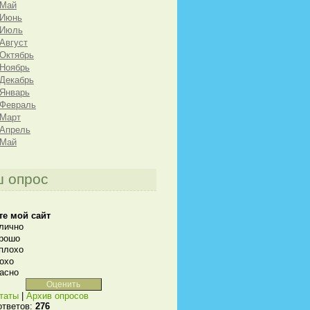
 Май
 Июнь
 Июль
 Август
 Октябрь
 Ноябрь
 Декабрь
 Январь
 Февраль
 Март
 Апрель
 Май
 опрос
те мой сайт
лично
рошо
плохо
охо
асно
таты
|
Архив опросов
ответов:
276