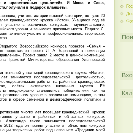
х и нравственных ценностей». И Маша, и Саша,
Гос
та,получили в подарок планшеты.
До
аранова, учитель истории высшей категории, вот уже 20
елем краеведческого кружка «Исток». Учащиеся под её
Фо
ют участие в различных конкурсах
муниципального,
сийского уровня и занимают призовые места. Педагог Л.
мает активное участие в профессиональных, творческих
Пои
ктов.
Открытого Всероссийского конкурса проектов «Семья –
ыл представлен проект Л. А. Барановой в номинации
правление». Проект занял 2 место в данной номинации.
ена Грамотой Министерства образования Ульяновской
я активной участницей краеведческого кружка «Исток».
Вхо
лет занимается исследовательской
деятельностью,
исследовательские работы
на районных краеведческих
урсах, слётах активистов школьных музеев. Её
оты неоднократно становились победителями как на
Кал
а региональном уровне в различных номинациях, в том
ектов в сфере семейной и демографической политики и
ротяжении многих лет посещает краеведческий
кружок
ктивное участие в районных и областных конкурсах
й. Александр также занимается исследовательской
е 2012 года он принял участие в
областном конкурсе
нации творческих работ под названием «Традиции моей