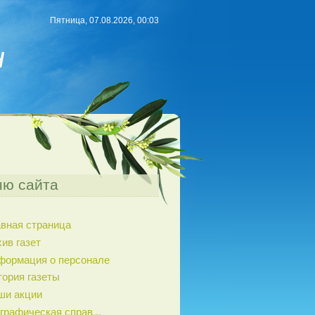
Пятница, 07.08.2026, 00:03
н
ю сайта
авная страница
ив газет
формация о персонале
тория газеты
ши акции
графическая справ...