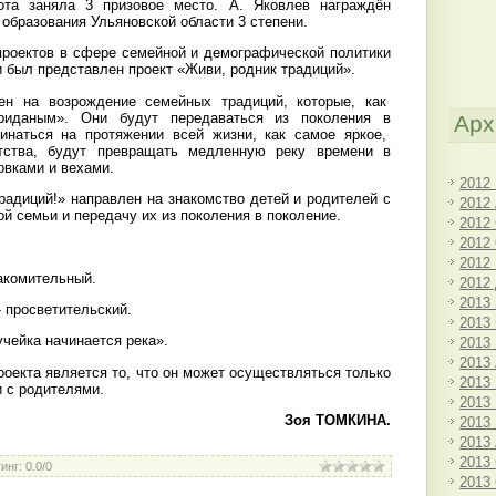
та заняла 3 призовое место. А. Яковлев награждён
образования Ульяновской области 3 степени.
проектов в сфере семейной и демографической политики
и был представлен проект «Живи, родник традиций».
ен на возрождение семейных традиций, которые, как
риданым». Они будут передаваться из поколения в
Арх
инаться на протяжении всей жизни, как самое яркое,
тства, будут превращать медленную реку времени в
овками и вехами.
2012
радиций!» направлен на знакомство детей и родителей с
2012
й семьи и передачу их из поколения в поколение.
2012
2012
:
2012
накомительный.
2012
2013
- просветительский.
2013
учейка начинается река».
2013
2013
оекта является то, что он может осуществляться только
2013
 с родителями.
2013
Зоя ТОМКИНА.
2013
2013
2013
инг
:
0.0
/
0
2013