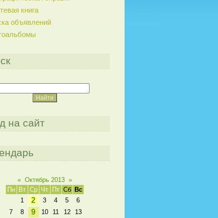
тевая книга
ска объявлений
тоальбомы
ск
д на сайт
ендарь
«
Октябрь 2013
»
Пн
Вт
Ср
Чт
Пт
Сб
Вс
2
1
3
4
5
6
9
7
8
10
11
12
13