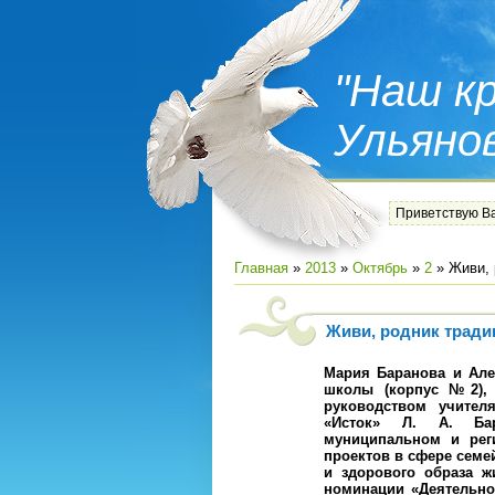
"Наш кр
Ульяно
Приветствую В
Главная
»
2013
»
Октябрь
»
2
» Живи, 
Живи, родник тради
Мария Баранова и Але
школы (корпус №2)
руководством учител
«Исток» Л. А. Ба
муниципальном и рег
проектов в сфере семе
и здорового образа ж
номинации «Деятельно