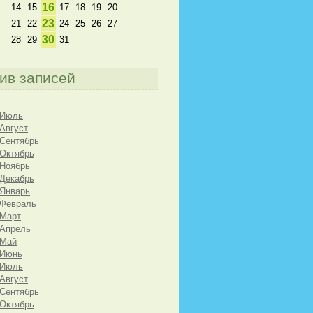
16
14
15
17
18
19
20
23
21
22
24
25
26
27
30
28
29
31
ив записей
 Июль
 Август
 Сентябрь
 Октябрь
 Ноябрь
 Декабрь
 Январь
 Февраль
 Март
 Апрель
 Май
 Июнь
 Июль
 Август
 Сентябрь
 Октябрь