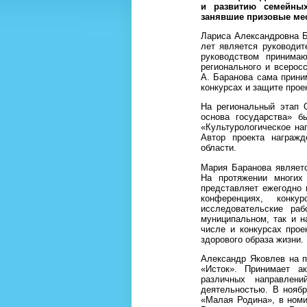
и развитию семейны
занявшие призовые мес
Лариса Александровна Б
лет является руководит
руководством принима
регионального и всерос
А. Баранова сама прини
конкурсах и защите прое
На региональный этап 
основа государства» б
«Культурологическое на
Автор проекта награжд
области.
Мария Баранова являетс
На протяжении многих 
представляет ежегодно 
конференциях, конк
исследовательские раб
муниципальном, так и н
числе и конкурсах про
здорового образа жизни.
Александр Яковлев на п
«Исток». Принимает а
различных направлени
деятельностью. В ноябр
«Малая Родина», в номи