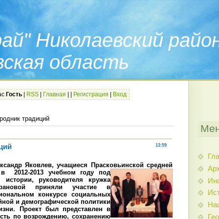
ай" Николаевский райо
вская область
ас
Гость
|
RSS
|
Главная
|
|
Регистрация
|
Вход
родник традиций
Мен
ций
13:59
Гл
ксандр Яковлев, учащиеся Прасковьинской средней
Арх
, в
2012-2013 учебном году под
я истории, руководителя кружка
Ин
рановой приняли участие в
Ис
иональном конкурсе социальных
йной и демографической политики
На
изни. Проект был представлен в
сть по возрождению, сохранению
Гео