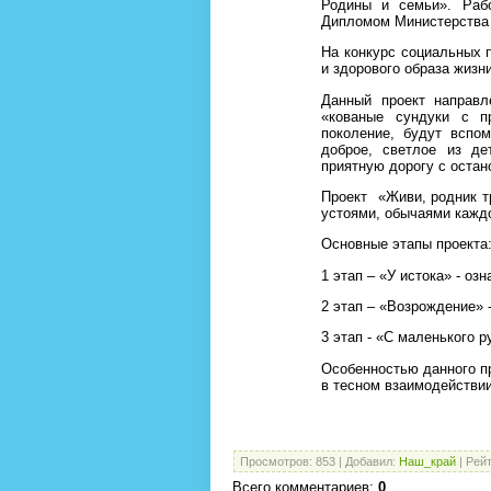
Родины и семьи». Рабо
Дипломом Министерства 
На конкурс социальных 
и здорового образа жизн
Данный проект направл
«кованые сундуки с п
поколение, будут вспом
доброе, светлое из де
приятную дорогу с остан
Проект
«Живи, родник т
устоями, обычаями каждо
Основные этапы проекта
1 этап – «У истока» - оз
2 этап – «Возрождение» 
3 этап - «С маленького р
Особенностью данного пр
в тесном взаимодействии
Просмотров
:
853
|
Добавил
:
Наш_край
|
Рейт
Всего комментариев
:
0