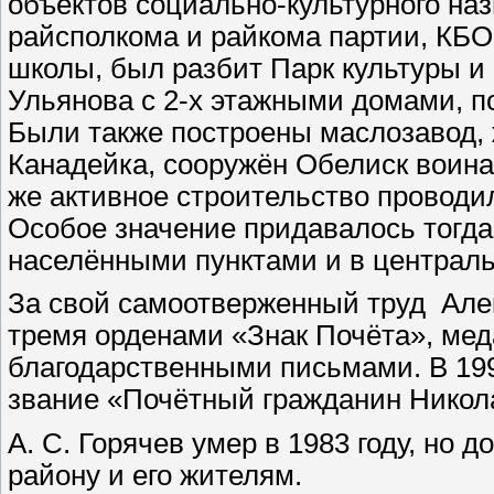
объектов социально-культурного на
райсполкома и райкома партии, КБО
школы, был разбит Парк культуры и
Ульянова с 2-х этажными домами, п
Были также построены маслозавод, 
Канадейка, сооружён Обелиск воина
же активное строительство проводил
Особое значение придавалось тогд
населёнными пунктами и в централь
За свой самоотверженный труд Але
тремя орденами «Знак Почёта», ме
благодарственными письмами. В 199
звание «Почётный гражданин Никола
А. С. Горячев умер в 1983 году, но 
району и его жителям.