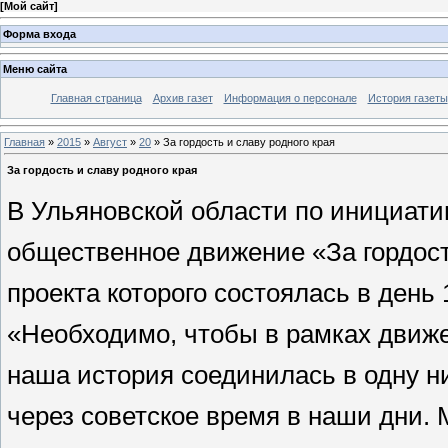
[
Мой сайт
]
Форма входа
Меню сайта
Главная страница
Архив газет
Информация о персонале
История газеты
Главная
»
2015
»
Август
»
20
» За гордость и славу родного края
За гордость и славу родного края
В Ульяновской области по инициати
общественное движение «За гордость
проекта которого состоялась в день 
«Необходимо, чтобы в рамках движен
наша история соединилась в одну н
через советское время в наши дни.