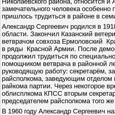
Николаевского района, относится и 
замечательного человека особенно 
пришлось трудиться в районе в сем
Александр Сергеевич родился в 1918
области. Закончил Казанский ветер
ветврачом совхоза Ермоловский Кра
в ряды Красной Армии. После демоб
продолжил трудиться по специально
помощником ветврача в районной л
руководящую работу: секретарём, з
райсполкома, заведующим отделом 
райкома партии. Через некоторое в
облисплкома КПСС вторым секретар
председателем райсполкома того же
В 1960 году Александр Сергеевич н