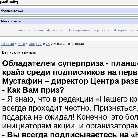
[
Мой сайт
]
Форма входа
Меню сайта
Главная страница
Архив газет
Информация о персонале
История газеты
Главная
»
2016
»
Февраль
»
25
» Выписал и выиграл
Выписал и выиграл
Обладателем суперприза - планш
край» среди подписчиков на перв
Мустафин – директор Центра раз
- Как Вам приз?
- Я знаю, что в редакции «Нашего 
всегда проходит честно. Признаться,
подарка не ожидал! Конечно, это бо
инициаторам акции, и организаторам
- Вы всегда подписываетесь на «