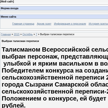
[
Мой сайт
]
Форма входа
Меню сайта
Главная страница
Архив газет
Информация о персонале
История газеты
Главная
»
2015
»
Октябрь
»
7
» Выбран талисман переписи
Выбран талисман переписи
Талисманом Всероссийской сельс
выбран персонаж, представляющ
улыбкой и ярким васильком в во
Победителем конкурса на создан
сельскохозяйственной переписи 2
города Сызрани Самарской обла
сельскохозяйственной переписи-2
Положением о конкурсе, ей будет
рублей.