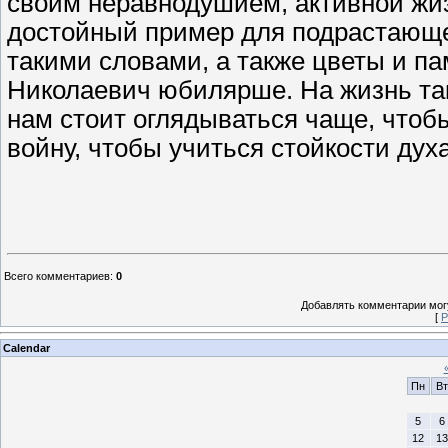
своим неравнодушием, активной жи
достойный пример для подрастающег
такими словами, а также цветы и п
Николаевич юбилярше. На жизнь та
нам стоит оглядываться чаще, чтоб
войну, чтобы учиться стойкости дух
Всего комментариев
:
0
Добавлять комментарии могу
[
Р
Calendar
Пн
Вт
5
6
12
13