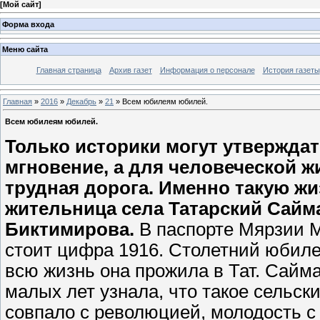
[
Мой сайт
]
Форма входа
Меню сайта
Главная страница
Архив газет
Информация о персонале
История газеты
Главная
»
2016
»
Декабрь
»
21
» Всем юбилеям юбилей.
Всем юбилеям юбилей.
Только историки могут утверждать
мгновение, а для человеческой жи
трудная дорога. Именно такую жи
жительница села Татарский Сай
Биктимирова.
В паспорте Мярзии 
стоит цифра 1916. Столетний юбиле
всю жизнь она прожила в Тат. Сайма
малых лет узнала, что такое сельск
совпало с революцией, молодость с 