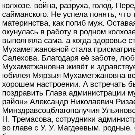
колхозе, война, разруха, голод. Пер
сайманского. Не успела понять, что
материнства, как погиб муж. Остав
окунулась в работу в родном колхоз
выполняла сама, а когда здоровье с
Мухаметжановной стала присматри
Салехова. Благодаря её заботе, лю
Мухаметжановна живёт и здравствует
юбилея Мярзыя Мухаметжановна вст
хорошем настроении. А встречать бы
поздравить Глава администрации м
район» Александр Николаевич Риза
Минздравсоцблагополучия Ульяновс
Н. Тремасова, сотрудники админист
во главе с У. У. Магдеевым, родные