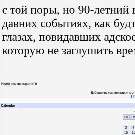
с той поры, но 90-летний 
давних событиях, как будт
глазах, повидавших адско
которую не заглушить вре
Всего комментариев
:
0
Добавлять комментарии могу
[
Р
Calendar
Пн
Вт
3
4
10
11