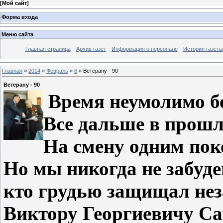
[
Мой сайт
]
Форма входа
Меню сайта
Главная страница
Архив газет
Информация о персонале
История газеты
Главная
»
2014
»
Февраль
»
6
» Ветерану - 90
Ветерану - 90
Время
неумолимо б
Все
дальше в прошло
На смену одним по
Но
мы никогда не забуде
кто
грудью защищал нез
Виктору
Георгиевичу Са