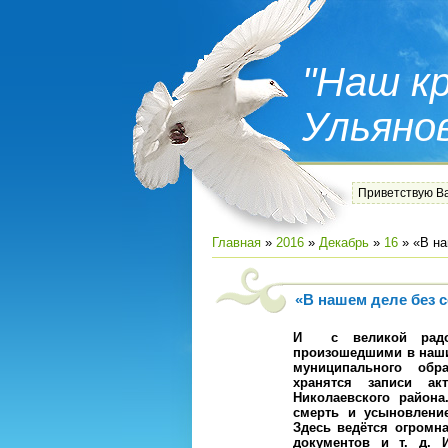
"Наш кр
Ульяно
Приветствую В
Главная
»
2016
»
Декабрь
»
16
» «В на
«В нашем деле без 
И с великой радос
произошедшими в наши
муниципального обр
хранятся записи ак
Николаевского района
смерть и усыновление
Здесь ведётся огромн
документов и т. д. 