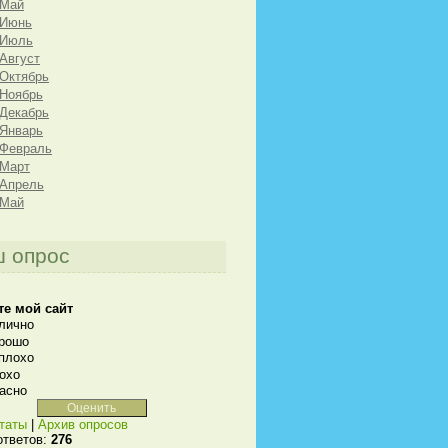
 Май
 Июнь
 Июль
 Август
 Октябрь
 Ноябрь
 Декабрь
 Январь
 Февраль
 Март
 Апрель
 Май
 опрос
те мой сайт
лично
рошо
плохо
охо
асно
таты
|
Архив опросов
ответов:
276