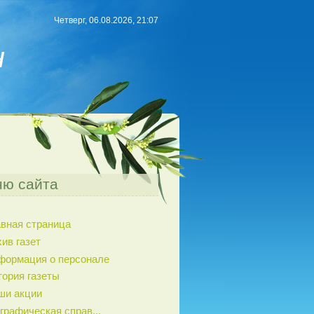
Четверг, 06.08.2026, 21:07
н
ю сайта
авная страница
ив газет
формация о персонале
тория газеты
ши акции
графическая справ...