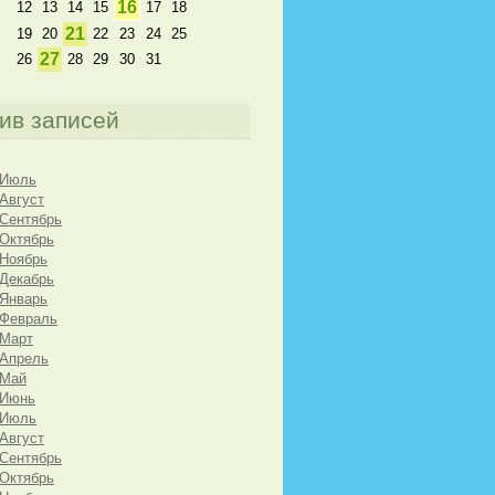
16
12
13
14
15
17
18
21
19
20
22
23
24
25
27
26
28
29
30
31
ив записей
 Июль
 Август
 Сентябрь
 Октябрь
 Ноябрь
 Декабрь
 Январь
 Февраль
 Март
 Апрель
 Май
 Июнь
 Июль
 Август
 Сентябрь
 Октябрь