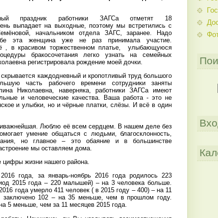
Гос
ьный праздник работники ЗАГСа отметят 18
До
день выпадает на выходные, поэтому мы встретились с
емёновой, начальником отдела ЗАГС, заранее. Надо
Фо
ьбе эта женщина уже не раз принимала участие.
Её , в красивом торжественном платье, улыбающуюся
оцедуры бракосочетания легко узнать на семейных
Пои
колаевна регистрировала рождение моей дочки.
й скрывается каждодневный и кропотливый труд большого
льшую часть рабочего времени сотрудники заняты
ина Николаевна, наверняка, работники ЗАГСа имеют
льные и человеческие качества. Ваша работа - это не
ское и улыбки, но и чёрные платки, слёзы. И всё в один
Вхо
аиважнейшая. Люблю её всем сердцем. В нашем деле без
Помогает умение общаться с людьми, благосклонность,
вания, но главное – это обаяние и в большинстве
настроение мы оставляем дома.
Кал
е цифры жизни нашего района.
 2016 года, за январь-ноябрь 2016 года родилось 223
иод 2015 года – 220 малышей) – на 3 человека больше.
2016 года умерло 411 человек ( в 2015 году – 400) – на 11
в заключено 102 – на 35 меньше, чем в прошлом году.
на 5 меньше, чем за 11 месяцев 2015 года.