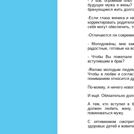
- У Вас огромный опыт
будущих мужа и жены? 
брачующиеся жить долго
-Если глаза жениха и н
корректировать родител
себя могут обеспечить, т
-Отличаются ли совреме
- Молодожёны, мне каж
радостные, готовые на в
- Чтобы Вы пожелали 
вступившим в брак?
-Желаю молодым людям,
Чтобы в любви и соглас
пониманием относится др
По-моему, я ничего новог
И ещё. Обязательно долж
А тем, кто вступил в 
должен любить жену,
повиноваться мужу.
С оптимизмом смотрит
здоровых детей и живите