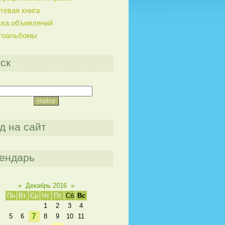
тевая книга
ска объявлений
тоальбомы
ск
д на сайт
ендарь
«
Декабрь 2016
»
Пн
Вт
Ср
Чт
Пт
Сб
Вс
1
2
3
4
7
5
6
8
9
10
11