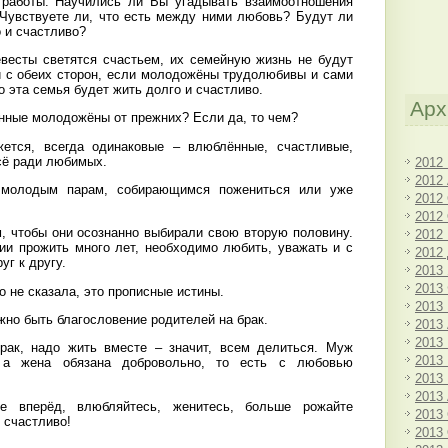
 работы. Научились ли Вы угадывать взаимоотношения
Чувствуете ли, что есть между ними любовь? Будут ли
 и счастливо?
евесты светятся счастьем, их семейную жизнь не будут
и с обеих сторон, если молодожёны трудолюбивы и сами
о эта семья будет жить долго и счастливо.
Арх
нные молодожёны от прежних? Если да, то чем?
ется, всегда одинаковые – влюблённые, счастливые,
сё ради любимых.
2012
2012
молодым парам, собирающимся пожениться или уже
2012
2012
 чтобы они осознанно выбирали свою вторую половину.
2012
ии прожить много лет, необходимо любить, уважать и с
2012
уг к другу.
2013
2013
о не сказала, это прописные истины.
2013
но быть благословение родителей на брак.
2013
2013
брак, надо жить вместе – значит, всем делиться. Муж
2013
 а жена обязана добровольно, то есть с любовью
2013
2013
е вперёд, влюбляйтесь, женитесь, больше рожайте
2013
 счастливо!
2013