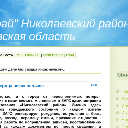
ай" Николаевский райо
вская область
ас
Гость
|
RSS
|
Главная
|
|
Регистрация
|
Вход
шем деле без сердца никак нельзя»…
Мен
сердца никак нельзя»…
14:26
Гл
тью, и с горем от невосполнимых потерь,
Арх
х с вами семьях, мы спешим в ЗАГС администрации
азования «Николаевский район». Именно здесь
Ин
тов гражданского состояния о каждом жителе
Ис
. ЗАГС регистрирует рождение, вступление в брак,
, развод, перемену имени, признание отцовства…
На
ая работа по исправлению записей, восстановлению
И за каждым документом не просто сведения, а
Гео