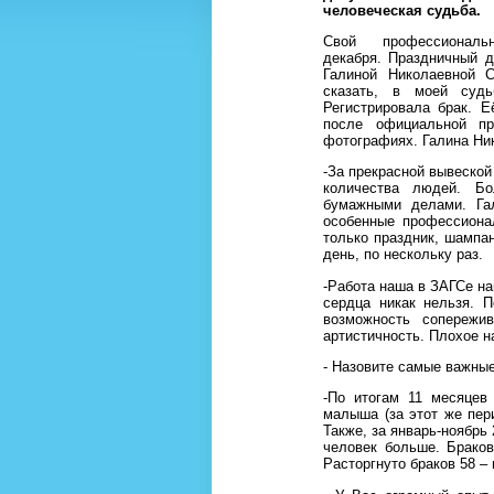
человеческая судьба.
Свой профессионал
декабря. Праздничный 
Галиной Николаевной С
сказать, в моей суд
Регистрировала брак. 
после официальной пр
фотографиях. Галина Ни
-За прекрасной вывеско
количества людей. Бо
бумажными делами. Гал
особенные профессиона
только праздник, шампан
день, по нескольку раз.
-Работа наша в ЗАГСе н
сердца никак нельзя. 
возможность сопережи
артистичность. Плохое 
- Назовите самые важны
-По итогам 11 месяцев
малыша (за этот же пер
Также, за январь-ноябрь 
человек больше. Брако
Расторгнуто браков 58 – 