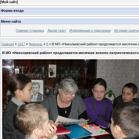
[
Мой сайт
]
Форма входа
Меню сайта
Главная страница
Архив газет
Информация о персонале
История газеты
Главная
»
2017
»
Февраль
»
8
» В МО «Николаевский район» продолжается месячник в
В МО «Николаевский район» продолжается месячник военно-патриотического