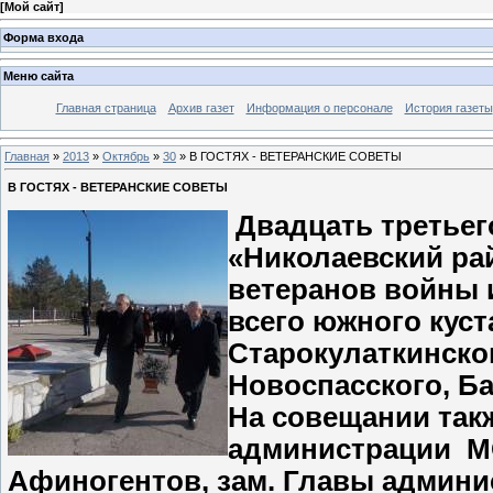
[
Мой сайт
]
Форма входа
Меню сайта
Главная страница
Архив газет
Информация о персонале
История газеты
Главная
»
2013
»
Октябрь
»
30
» В ГОСТЯХ - ВЕТЕРАНСКИЕ СОВЕТЫ
В ГОСТЯХ - ВЕТЕРАНСКИЕ СОВЕТЫ
Двадцать третьег
«Николаевский ра
ветеранов войны и
всего южного куст
Старокулаткинског
Новоспасского, Б
На совещании так
администрации МО
Афиногентов, зам. Главы админ