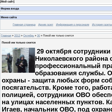
[
Мой сайт
]
Форма входа
Меню сайта
Главная страница
Архив газет
Информация о персонале
История газеты
Главная
»
2013
»
Октябрь
»
30
» Покой им только снится
Покой им только снится
29 октября сотрудник
Николаевского района 
профессиональный пра
образования службы. 
охраны - защита любых форм со
посягательств. Кроме того, рабо
полицией, сотрудники ОВО обесп
на улицах населенных пунктов. К
Игаев, начальник ОВО, под охран