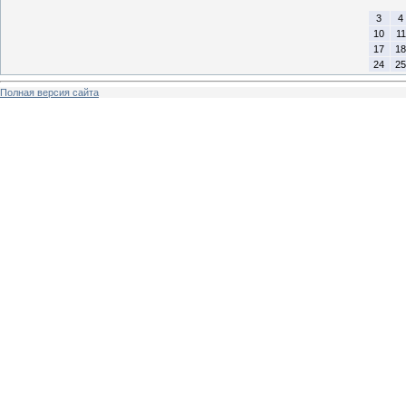
3
4
10
11
17
18
24
25
Полная версия сайта