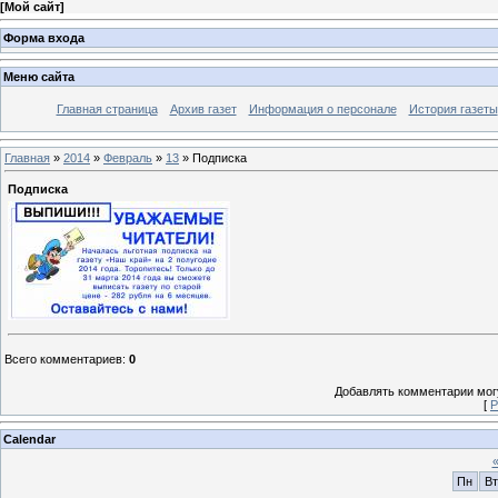
[
Мой сайт
]
Форма входа
Меню сайта
Главная страница
Архив газет
Информация о персонале
История газеты
Главная
»
2014
»
Февраль
»
13
» Подписка
Подписка
Всего комментариев
:
0
Добавлять комментарии могу
[
Р
Calendar
Пн
Вт