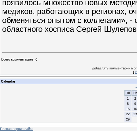
появилось множество новых методич
медиков, работающих в регионах, о
обменяться опытом с коллегами», - 
областного хосписа Сергей Шулепов
Всего комментариев
:
0
Добавлять комментарии могу
[
Р
Calendar
Пн
Вт
1
2
8
9
15
16
22
23
29
Полная версия сайта