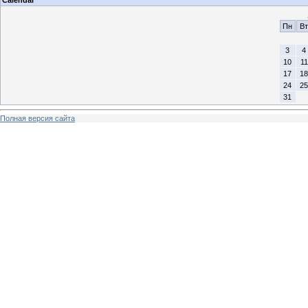
Calendar
Пн
Вт
3
4
10
11
17
18
24
25
31
Полная версия сайта