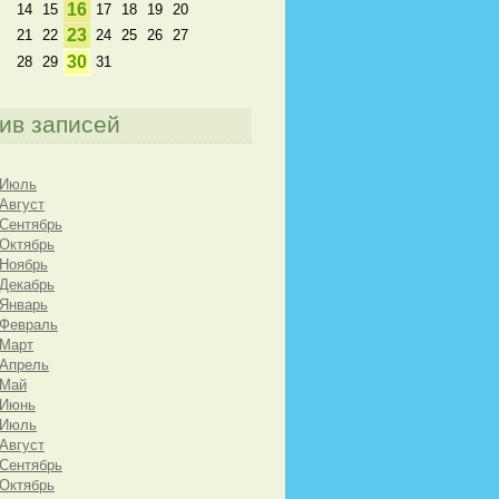
16
14
15
17
18
19
20
23
21
22
24
25
26
27
30
28
29
31
ив записей
 Июль
 Август
 Сентябрь
 Октябрь
 Ноябрь
 Декабрь
 Январь
 Февраль
 Март
 Апрель
 Май
 Июнь
 Июль
 Август
 Сентябрь
 Октябрь