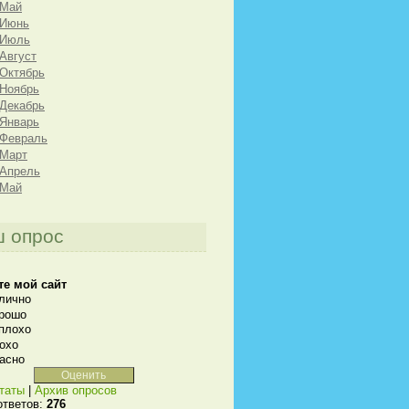
 Май
 Июнь
 Июль
 Август
 Октябрь
 Ноябрь
 Декабрь
 Январь
 Февраль
 Март
 Апрель
 Май
 опрос
те мой сайт
лично
рошо
плохо
охо
асно
таты
|
Архив опросов
ответов:
276