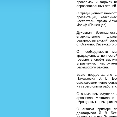
проблемах и задачах в
образовательных чтений.
О традиционных ценност
презентации, классич
настоятель храма Арх
Иосиф (Пашенцев).
Духовная безопасно
епархиального духо
Базарносызганский) Бары
с. Оськино, Инзенского 
О необходимости меж
традиционных ценносте
говорил в своём выступ
управления, настояте
Барышского района.
Было предоставлено с
Николаевка В. В. Бе
окружающим через социа
из своего опыта работы 
С вниманием слушала а
архангела Михаила в 
обращаясь к примерам из
О личном примере пра
докладывал Я. В. Бест
великомученика Пантелеи