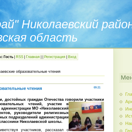
ай" Николаевский райо
вская область
ас
Гость
|
RSS
|
Главная
|
|
Регистрация
|
Вход
аевские образовательные чтения
Мен
овательные чтения
09:21
Гл
, достойных граждан Отечества говорили участники
Арх
овательных чтений, участие в
а администрации МО «Николаевский
Ин
ентов, руководители религиозных
Ис
рных подразделений администрации
еклассники Николаевской школы.
На
иветствуя участников, рассказал о
Гео