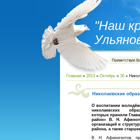
"Наш кр
Ульяно
Приветствую В
Главная
»
2013
»
Октябрь
»
30
» Никол
Николаевские образ
О воспитании молодёжи
николаевских
образ
которых приняли Глав
район» В. Н. Афиног
организаций и структу
района, а также старш
В. Н. Афиногентов, пр