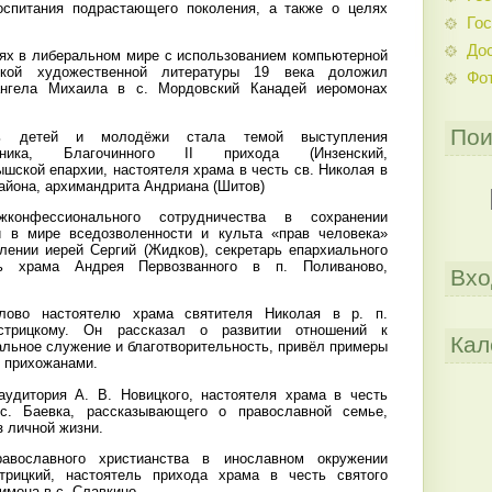
оспитания подрастающего поколения, а также о целях
Гос
До
ях в либеральном мире с использованием компьютерной
еской художественной литературы 19 века доложил
Фо
ангела Михаила в с. Мордовский Канадей иеромонах
Пои
сть детей и молодёжи стала темой выступления
вника, Благочинного II прихода (Инзенский,
шской епархии, настоятеля храма в честь св. Николая в
района, архимандрита Андриана (Шитов)
конфессионального сотрудничества в сохранении
й в мире вседозволенности и культа «прав человека»
лении иерей Сергий (Жидков), секретарь епархиального
ль храма Андрея Первозванного в п. Поливаново,
Вхо
лово настоятелю храма святителя Николая в р. п.
стрицкому. Он рассказал о развитии отношений к
Кал
льное служение и благотворительность, привёл примеры
с прихожанами.
удитория А. В. Новицкого, настоятеля храма в честь
с. Баевка, рассказывающего о православной семье,
 личной жизни.
вославного христианства в инославном окружении
рицкий, настоятель прихода храма в честь святого
мона в с. Славкино.