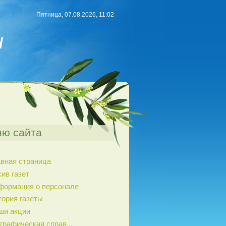
Пятница, 07.08.2026, 11:02
н
ю сайта
авная страница
ив газет
формация о персонале
тория газеты
ши акции
графическая справ...