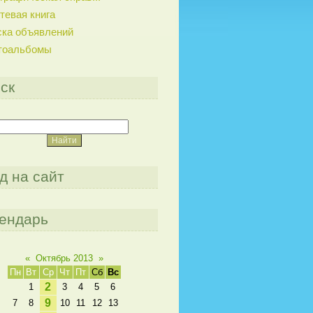
тевая книга
ска объявлений
тоальбомы
ск
д на сайт
ендарь
«
Октябрь 2013
»
Пн
Вт
Ср
Чт
Пт
Сб
Вс
2
1
3
4
5
6
9
7
8
10
11
12
13