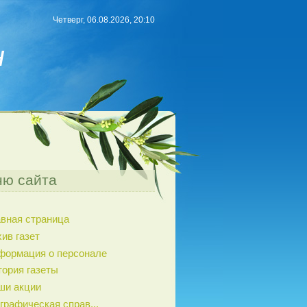
Четверг, 06.08.2026, 20:10
н
ю сайта
авная страница
ив газет
формация о персонале
тория газеты
ши акции
графическая справ...