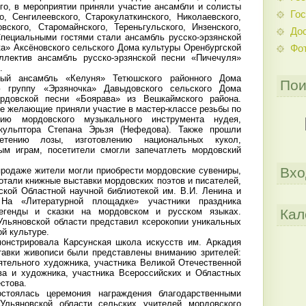
го, в мероприятии приняли участие ансамбли и солисты
Гос
о, Сенгилеевского, Старокулаткинского, Николаевского,
овского, Старомайнского, Тереньгульского, Инзенского,
До
Специальными гостями стали ансамбль русско-эрзянской
ка» Аксёновского сельского Дома культуры Оренбургской
Фо
ллектив ансамбль русско-эрзянской песни «Пичечуля»
».
ный ансамбль «Келуня» Тетюшского районного Дома
Пои
ю группу «Эрзяночка» Давыдовского сельского Дома
рдовской песни «Боярава» из Вешкаймского района.
се желающие приняли участие в мастер-классе резьбы по
нию мордовского музыкального инструмента нудея,
кульптора Степана Эрьзя (Нефедова). Также прошли
етению лозы, изготовлению национальных кукол,
ым играм, посетители смогли запечатлеть мордовский
Вхо
-продаже жители могли приобрести мордовские сувениры,
ботали книжные выставки мордовских поэтов и писателей,
ской Областной научной библиотекой им. В.И. Ленина и
а «Литературной площадке» участники праздника
Кал
легенды и сказки на мордовском и русском языках.
Ульяновской области представил ксерокопии уникальных
ой культуре.
монстрировала Карсунская школа искусств им. Аркадия
тавки живописи были представлены вниманию зрителей:
ятельного художника, участника Великой Отечественной
ва и художника, участника Всероссийских и Областных
стова.
стоялась церемония награждения благодарственными
Ульяновской области сельских учителей мордовского