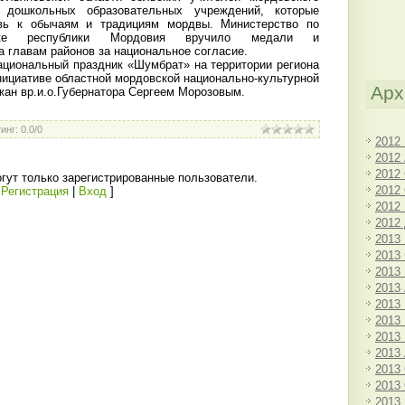
 дошкольных образовательных учреждений, которые
вь к обычаям и традициям мордвы. Министерство по
тике республики Мордовия вручило медали и
 главам районов за национальное согласие.
ациональный праздник «Шумбрат» на территории региона
нициативе областной мордовской национально-культурной
Арх
жан вр.и.о.Губернатора Сергеем Морозовым.
инг
:
0.0
/
0
2012
2012
2012
гут только зарегистрированные пользователи.
2012
[
Регистрация
|
Вход
]
2012
2012
2013
2013
2013
2013
2013
2013
2013
2013
2013
2013
2013