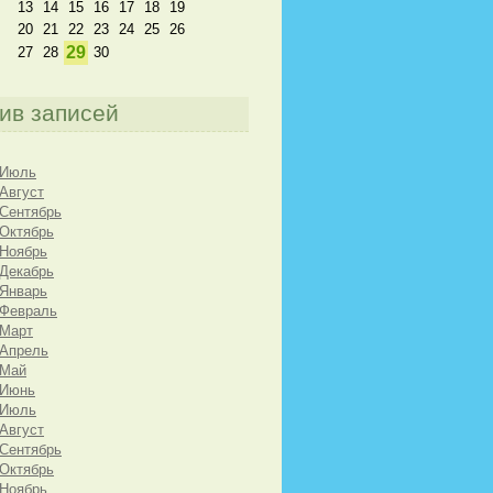
13
14
15
16
17
18
19
20
21
22
23
24
25
26
29
27
28
30
ив записей
 Июль
 Август
 Сентябрь
 Октябрь
 Ноябрь
 Декабрь
 Январь
 Февраль
 Март
 Апрель
 Май
 Июнь
 Июль
 Август
 Сентябрь
 Октябрь
 Ноябрь