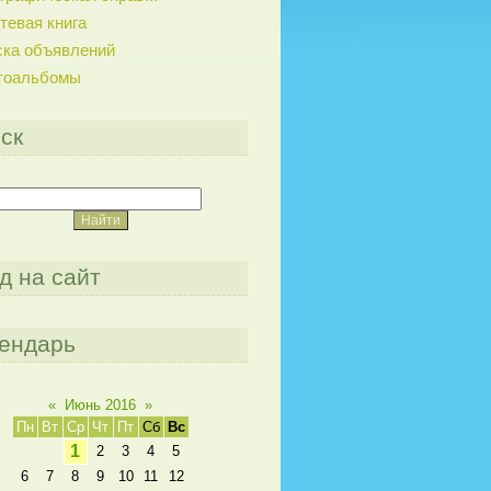
тевая книга
ска объявлений
тоальбомы
ск
д на сайт
ендарь
«
Июнь 2016
»
Пн
Вт
Ср
Чт
Пт
Сб
Вс
1
2
3
4
5
6
7
8
9
10
11
12