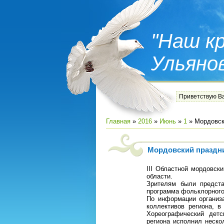
"Наш кр
Ульяно
Приветствую В
Главная
»
2016
»
Июнь
»
1
» Мордовск
Мордовский праздни
III Областной мордовск
области.
Зрителям были предста
программа фольклорного
По информации организ
коллективов региона, в
Хореографический детс
региона исполнил неско