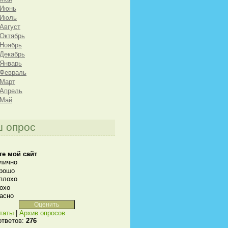
 Июнь
 Июль
 Август
 Октябрь
 Ноябрь
 Декабрь
 Январь
 Февраль
 Март
 Апрель
 Май
 опрос
те мой сайт
лично
рошо
плохо
охо
асно
таты
|
Архив опросов
ответов:
276