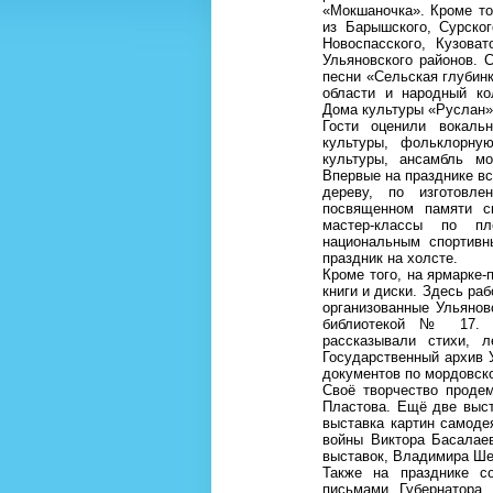
«Мокшаночка». Кроме то
из Барышского, Сурског
Новоспасского, Кузоват
Ульяновского районов. 
песни «Сельская глубин
области и народный ко
Дома культуры «Руслан
Гости оценили вокаль
культуры, фольклорну
культуры, ансамбль мо
Впервые на празднике в
дереву, по изготовле
посвященном памяти с
мастер-классы по пл
национальным спортивн
праздник на холсте.
Кроме того, на ярмарке
книги и диски. Здесь ра
организованные Ульянов
библиотекой № 17. Н
рассказывали стихи, 
Государственный архив 
документов по мордовск
Своё творчество проде
Пластова. Ещё две выс
выставка картин самоде
войны Виктора Басалае
выставок, Владимира Ше
Также на празднике со
письмами Губернатора 