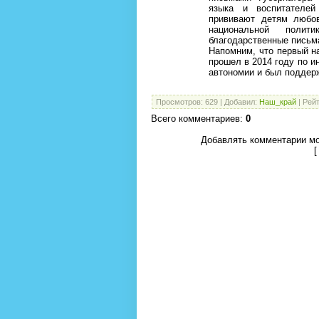
языка и воспитателей
прививают детям любо
национальной поли
благодарственные письма
Напомним, что первый н
прошел в 2014 году по и
автономии и был поддер
Просмотров
:
629
|
Добавил
:
Наш_край
|
Рейт
Всего комментариев
:
0
Добавлять комментарии мо