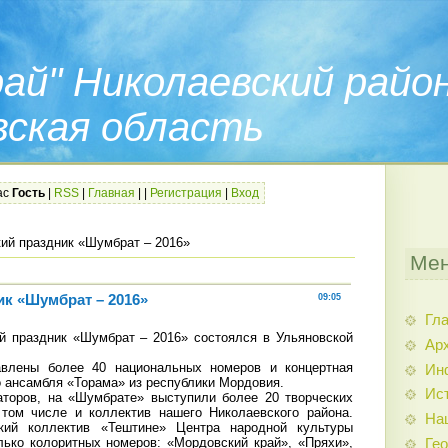
ай" Николаевский райо
вская область
ас
Гость
|
RSS
|
Главная
|
|
Регистрация
|
Вход
ий праздник «Шумбрат – 2016»
Мен
к «Шумбрат – 2016»
09:05
Гл
ий праздник «Шумбрат – 2016» состоялся в Ульяновской
Арх
влены более 40 национальных номеров и концертная
Ин
 ансамбля «Торама» из республики Мордовия.
Ис
аторов, на «Шумбрате» выступили более 20 творческих
 том числе и коллектив нашего Николаевского района.
На
кий коллектив «Тештине» Центра народной культуры
лько колоритных номеров: «Мордовский край», «Пряхи»,
Гео