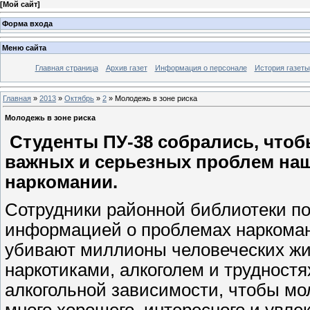
[
Мой сайт
]
Форма входа
Меню сайта
Главная страница
Архив газет
Информация о персонале
История газеты
Главная
»
2013
»
Октябрь
»
2
» Молодежь в зоне риска
Молодежь в зоне риска
Студенты ПУ-38 собрались, чтоб
важных и серьезных проблем наш
наркомании.
Сотрудники районной библиотеки по
информацией о проблемах наркомани
убивают миллионы человеческих жи
наркотиками, алкоголем и трудностя
алкогольной зависимости, чтобы мо
много хорошего, интересного и увле