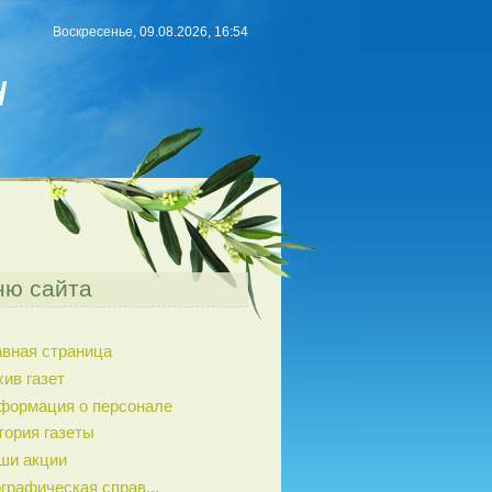
Воскресенье, 09.08.2026, 16:54
н
ю сайта
авная страница
хив газет
формация о персонале
тория газеты
ши акции
графическая справ...