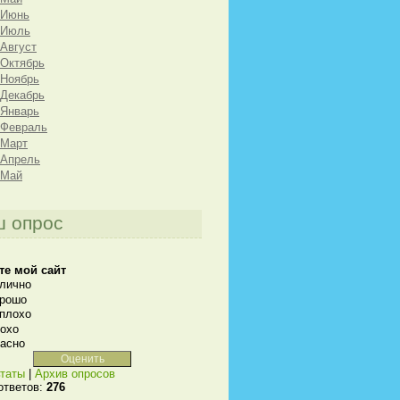
 Июнь
 Июль
 Август
 Октябрь
 Ноябрь
 Декабрь
 Январь
 Февраль
 Март
 Апрель
 Май
 опрос
те мой сайт
лично
рошо
плохо
охо
асно
таты
|
Архив опросов
ответов:
276