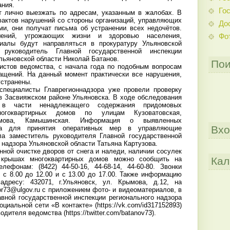
ания.
Гос
т лично выезжать по адресам, указанным в жалобах. В
актов нарушений со стороны организаций, управляющих
До
и, они получат письма об устранении всех недочётов.
ений, угрожающих жизни и здоровью населения,
Фо
иалы будут направляться в прокуратуру Ульяновской
руководитель Главной государственной инспекции
льяновской области Николай Батанов.
Пои
истов ведомства, с начала года по подобным вопросам
ащений. На данный момент практически все нарушения,
устранены.
специалисты Главрегионнадзора уже провели проверку
в Засвияжском районе Ульяновска. В ходе обследования
 в части ненадлежащего содержания придомовых
огоквартирных домов по улицам Кузоватовская,
мова, Камышинская. Информация о выявленных
Вхо
ена для принятия оперативных мер в управляющие
ла заместитель руководителя Главной государственной
 надзора Ульяновской области Татьяна Картузова.
ной очистке дворов от снега и наледи, наличии сосулек
Кал
крышах многоквартирных домов можно сообщить на
ефонам: (8422) 44-50-16, 44-68-14, 44-60-80. Звонки
 с 8.00 до 12.00 и с 13.00 до 17.00. Также информацию
дресу: 432071, г.Ульяновск, ул. Крымова, д.12, на
r73@ulgov.ru с приложением фото- и видеоматериалов, в
вной государственной инспекции регионального надзора
циальной сети «В контакте» (https://vk.com/id317152893)
одителя ведомства (https://twitter.com/batanov73).