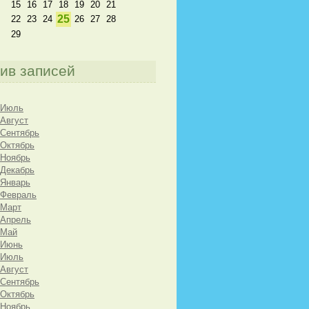
15
16
17
18
19
20
21
25
22
23
24
26
27
28
29
ив записей
 Июль
 Август
 Сентябрь
 Октябрь
 Ноябрь
 Декабрь
 Январь
 Февраль
 Март
 Апрель
 Май
 Июнь
 Июль
 Август
 Сентябрь
 Октябрь
 Ноябрь