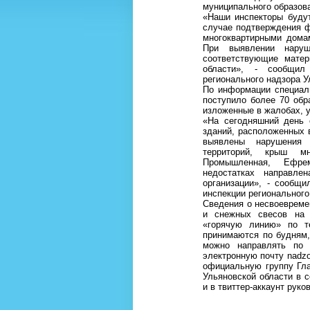
муниципального образов
«Наши инспекторы буду
случае подтверждения ф
многоквартирными домам
При выявлении наруш
соответствующие матер
области», - сообщил 
регионального надзора У
По информации специал
поступило более 70 обр
изложенные в жалобах, 
«На сегодняшний день 
зданий, расположенных 
выявлены нарушения
территорий, крыш мн
Промышленная, Ефре
недостатках направл
организации», - сообщи
инспекции регионального
Сведения о несвоевремен
и снежных свесов на 
«горячую линию» по тел
принимаются по будням,
можно направлять по а
электронную почту nadzo
официальную группу Гла
Ульяновской области в со
и в твиттер-аккаунт руков