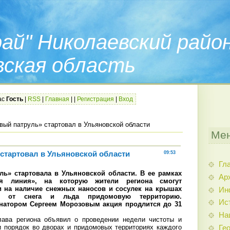
ай" Николаевский райо
вская область
ас
Гость
|
RSS
|
Главная
|
|
Регистрация
|
Вход
вый патруль» стартовал в Ульяновской области
Мен
стартовал в Ульяновской области
09:53
Гл
ь» стартовала в Ульяновской области. В ее рамках
Ар
чая линия», на которую жители региона смогут
и на наличие снежных наносов и сосулек на крышах
Ин
ю от снега и льда придомовую территорию.
Ис
натором Сергеем Морозовым акция продлится до 31
На
лава региона объявил о проведении недели чистоты и
и порядок во дворах и придомовых территориях каждого
Гео