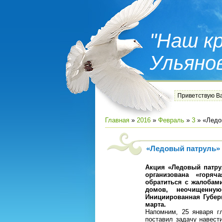
"Наш кр
Ульяно
Приветствую В
Главная
»
2016
»
Февраль
»
3
» «Ледо
«Ледовый патруль» 
Акция «Ледовый патрул
организована «горя
обратиться с жалобам
домов, неочищенну
Инициированная Губер
марта.
Напомним, 25 января г
поставил задачу навест