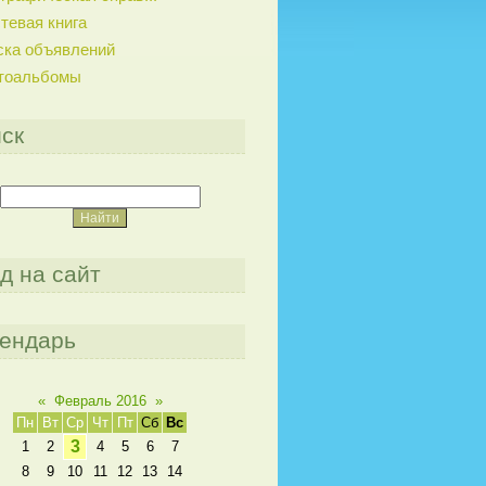
тевая книга
ска объявлений
тоальбомы
ск
д на сайт
ендарь
«
Февраль 2016
»
Пн
Вт
Ср
Чт
Пт
Сб
Вс
3
1
2
4
5
6
7
8
9
10
11
12
13
14