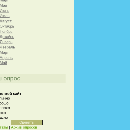
 Март
 Май
 Июнь
 Июль
 Август
 Октябрь
 Ноябрь
 Декабрь
 Январь
 Февраль
 Март
 Апрель
 Май
 опрос
те мой сайт
лично
рошо
плохо
охо
асно
таты
|
Архив опросов