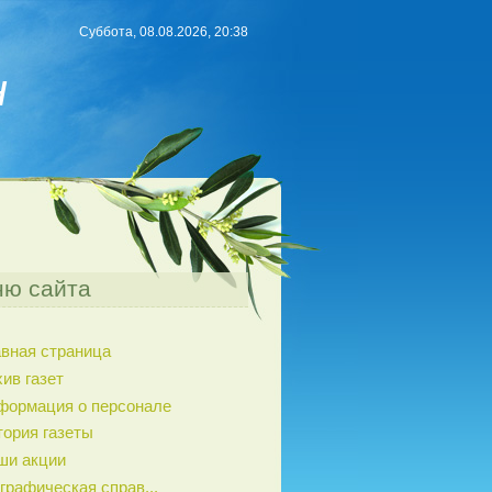
Суббота, 08.08.2026, 20:38
н
ю сайта
авная страница
ив газет
формация о персонале
тория газеты
ши акции
графическая справ...