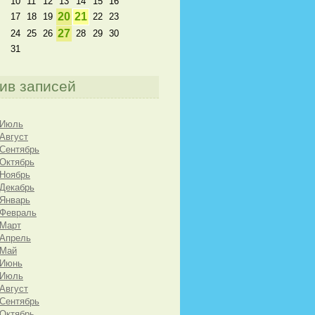
10
11
12
13
14
15
16
20
21
17
18
19
22
23
27
24
25
26
28
29
30
31
ив записей
 Июль
 Август
 Сентябрь
 Октябрь
 Ноябрь
 Декабрь
 Январь
 Февраль
 Март
 Апрель
 Май
 Июнь
 Июль
 Август
 Сентябрь
 Октябрь