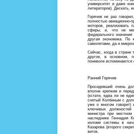
университет и даже кни
литераторов). Дескать, е
Горячев не раз говорил
полностью авиационно-п
моторов, реализовать 
сферы, и, что не ме
федерального значения 
другая экономика. По 
самолетами, да и микроэ
Сейчас, когда в стране 
другое, в основном, п
поневоле вспоминаются 
Ранний Горячев
Просидевший очень дол
вполне крепким и пере
(кстати, едва ли не ед
снятый Колбиным с долж
уже о многом говорит) 
ключевых должностей 
министра при местном 
наследнике Геннадия К
изломе системы в нач
Казарова (второго секр
виток.