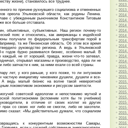
честву жизни), становилось все труднее.
2013
ченного по причине рухнувшего социализма и отмененных
2013
лов ореола Ульяновской области, как родины Ленина.
2014
главе с убежденным рыночником Константином Титовым
2014
же все больше отставала.
2014
2014
ин, объективных, субъективных. Наш регион почему-то
еский пояс и относились, как американцы к индейской
2014
гионы получали по федеральным трансфертам порой в
2014
Например, та же Пензенская область. Об этом все время
2014
твердило руководство региона. А ведь в Ульяновской
2014
0-х годов бурно развивался бизнес, особенно малый. В
2014
е каждый, не от хорошей, правда, жизни что-то затевал,
едничал, открывал магазины и производство, едва ли не
2014
и либо запчасти к ним, за ними ехали со всей страны.
2015
2015
пару лет, у кого раньше, у кого позже, то ли энтузиазм
2015
ли частную инициативу чиновники душили, душили и все-
. А ведь малый бизнес на волне такой невероятной
2015
щным локомотивом экономики и ресурсом занятости.
2015
2015
огучей советской идеологии и непостижимо мутной и
2015
ческой политэкономии (вспомним хотя бы те учебники)
уководители, в отличие от своих коллег из других
2015
т прах со своих ног либо не смогли, либо не захотели.
2015
прямо сказал: «Мы действительно думали, что социализм
2015
2016
2016
звращаясь к конкурентным возможностям Самары,
 Горячева, если у соседей собственные энергоносители,