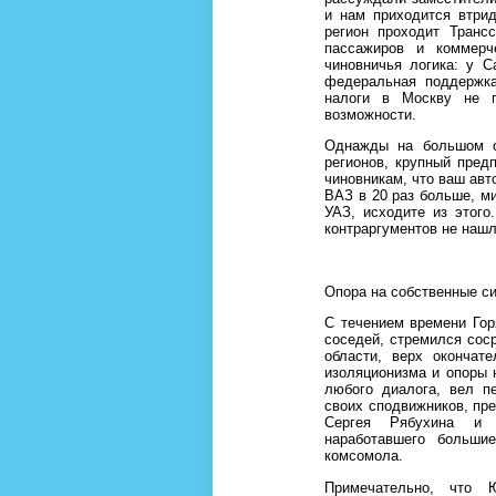
и нам приходится втрид
регион проходит Транс
пассажиров и коммерче
чиновничья логика: у С
федеральная поддержка
налоги в Москву не п
возможности.
Однажды на большом с
регионов, крупный пред
чиновникам, что ваш авт
ВАЗ в 20 раз больше, мил
УАЗ, исходите из этого
контраргументов не нашл
Опора на собственные с
С течением времени Го
соседей, стремился сос
области, верх окончат
изоляционизма и опоры 
любого диалога, вел п
своих сподвижников, пре
Сергея Рябухина и 
наработавшего больши
комсомола.
Примечательно, что 