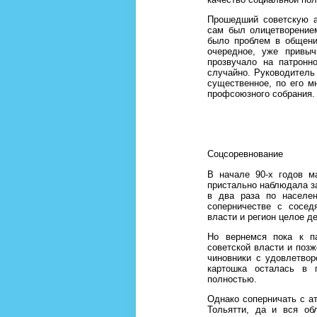
Прошедший советскую а
сам был олицетворение
было проблем в общени
очередное, уже привыч
прозвучало на патронн
случайно. Руководитель
существенное, по его м
профсоюзного собрания. 
Соцсоревнование
В начале 90-х годов м
пристально наблюдала за
в два раза по населен
соперничестве с сосед
власти и регион целое 
Но вернемся пока к п
советской власти и позж
чиновники с удовлетвор
картошка осталась в 
полностью.
Однако соперничать с ат
Тольятти, да и вся об