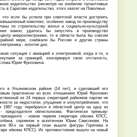
жное издательство (несмотря на изобилие талантливых
сть в Саратове издательство, этого хватит на Поволжье.
, что если бы успели при советской власти достроить
ромышленный комплекс, особенно завод по производству
планы по строительству жилья и социально-культурной
нее важно, удалось бы запустить в производство
центр микроэлектроники, то в области была бы совсем
крайней мере, снабжали бы Россию и другие страны
лектроника - золотое дно.
такая ситуация с авиацией и электроникой, когда и то, и
окупаем за границей, консервируя свою отсталость,
слова Юрия Фроловича.
го в Ульяновском районе (14 лет), и сделавший его
довым практически во всех отношениях Юрий Фролович
инственный из 24 первых секретарей райкомов партии не
ности за недостатки, упущения и злоупотребления, что
в 1987 году перебрался в областной центр на одну из
- председателя облисполкома. Фактически премьер-
президенте - новом первом секретаре обкома КПСС,
олбина, скромном и аскетичном Юрии Самсонове. На
але 90-х на первый план вышли фигуры Горячева и
етаря обкома КПСС). Их противостояние вышло на новый