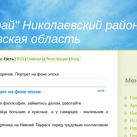
ай" Николаевский райо
вская область
ас
Гость
|
RSS
|
Главная
|
|
Регистрация
|
Вход
орячев. Портрет на фоне эпохи
Мен
рет на фоне эпохи
14:30
Гл
се философия, займитесь делом, работайте.
Арх
 яйца большие и красные, а у самарцев - маленькие и
Ин
Ис
рячева на Нижней Террасе перед трудовым коллективом
На
Гео