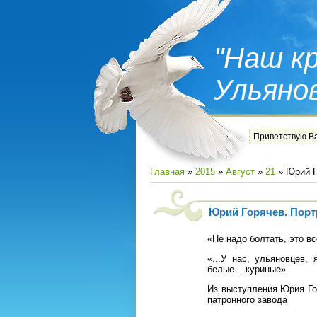
"Наш кр
Ульяно
Приветствую В
Главная
»
2015
»
Август
»
21
» Юрий Г
Юрий Горячев. Порт
«Не надо болтать, это в
«...У нас, ульяновцев,
белые... куриные».
Из выступления Юрия Го
патронного завода