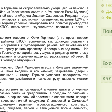
Гос
 о Горячеве от скоропалительно уходящего на пенсию (в
До
йся из Узбекистана обратно в Ульяновск Розы Мусиной)
нной газеты «Родина Ильича» Сафронова. Редакция тогда
Фо
 Гончарова в просторных помещениях напротив ЦУМа, и
 годами успешно блокировала все попытки руководства
 КПСС переместить журналистов поближе к себе, в
Пои
жением говорил о Юрии Горячеве (в то время первом
о райкома КПСС), вспоминая, как однажды оказался в
и обратился к руководителю района, тот мгновенно все
ть сразу решить проблему. И всегда был рад помочь. Но
е Горячеву понадобилась услуга, а редактор помочь ему
желании и огорченно вздыхал, рассказывая об этом. В
ся холодок отчуждения.
Вхо
ерное, что Юрий Фролович всегда с большим уважением
ам. Пока входишь в его кабинет, закрываешь двери и
ляешься к столу, Горячев успевает преодолеть три
Кал
риветливо улыбается и пожимает руку, широким жестом
я.
вольствием вспоминаемой многими цитаты о куриных
бразных речах на предприятиях, в поездках по районам и
ич, в порыве заочной полемики с оппонентами, нередко
 качество яичной продукции Ульяновской и Самарской
динамику развития агропромышленного комплекса,
ния, пищевой, легкой и авиационной промышленности,
итики.