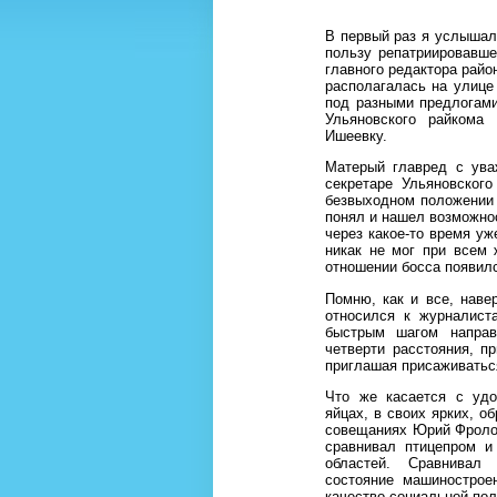
В первый раз я услышал
пользу репатриировавше
главного редактора райо
располагалась на улице
под разными предлогами
Ульяновского райкома
Ишеевку.
Матерый главред с ува
секретаре Ульяновског
безвыходном положении 
понял и нашел возможнос
через какое-то время уж
никак не мог при всем 
отношении босса появил
Помню, как и все, нав
относился к журналист
быстрым шагом направ
четверти расстояния, п
приглашая присаживатьс
Что же касается с удо
яйцах, в своих ярких, о
совещаниях Юрий Фролов
сравнивал птицепром и
областей. Сравнивал 
состояние машинострое
качество социальной пол