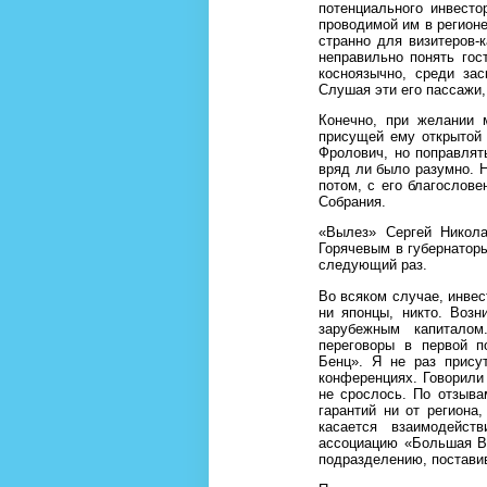
потенциального инвесто
проводимой им в регионе
странно для визитеров-к
неправильно понять гос
косноязычно, среди зас
Слушая эти его пассажи,
Конечно, при желании 
присущей ему открытой 
Фролович, но поправлят
вряд ли было разумно. Н
потом, с его благослов
Собрания.
«Вылез» Сергей Никола
Горячевым в губернаторы
следующий раз.
Во всяком случае, инвес
ни японцы, никто. Воз
зарубежным капитало
переговоры в первой п
Бенц». Я не раз прису
конференциях. Говорили 
не срослось. По отзыва
гарантий ни от региона
касается взаимодейст
ассоциацию «Большая В
подразделению, поставив