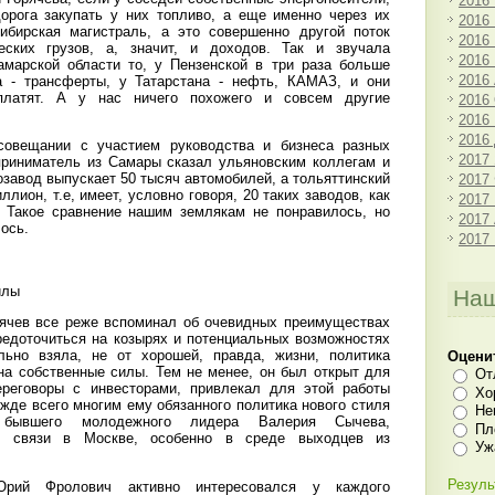
2016
орога закупать у них топливо, а еще именно через их
2016
сибирская магистраль, а это совершенно другой поток
2016
ских грузов, а, значит, и доходов. Так и звучала
2016
амарской области то, у Пензенской в три раза больше
2016
 - трансферты, у Татарстана - нефть, КАМАЗ, и они
латят. А у нас ничего похожего и совсем другие
2016
2016
2016
овещании с участием руководства и бизнеса разных
2017
приниматель из Самары сказал ульяновским коллегам и
озавод выпускает 50 тысяч автомобилей, а тольяттинский
2017
лион, т.е, имеет, условно говоря, 20 таких заводов, как
2017
. Такое сравнение нашим землякам не понравилось, но
2017
ось.
2017
илы
Наш
рячев все реже вспоминал об очевидных преимуществах
редоточиться на козырях и потенциальных возможностях
ельно взяла, не от хорошей, правда, жизни, политика
Оцени
на собственные силы. Тем не менее, он был открыт для
От
ереговоры с инвесторами, привлекал для этой работы
Хо
жде всего многим ему обязанного политика нового стиля
Не
бывшего молодежного лидера Валерия Сычева,
Пл
е связи в Москве, особенно в среде выходцев из
Уж
Резуль
Юрий Фролович активно интересовался у каждого