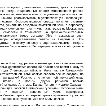
дучи мощным, динамичным политиком, даже в самых
иях, когда федеральные власти игнорировали регион,
можности экономического и социального развития края.
 начали реализовывать внутриобластную кооперацию.
спешные, блокировавшиеся сверху попытки развития
тва, усилия по созданию таможенной зоны в аэропорту
ла и смелая мечта оттянуть часть грузов из Москвы под
ь самолеты в Ульяновске на трансконтинентальных
кономически более выгодно. (Что и доказывал опыт
Днепр», осуществлявшей полеты из Америки в Юго-
одаться по этому вопросу с еще находившимся тогда в
овым было чревато. Он подкормиться на своей делянке
 на мой взгляд, регион все-таки держали в черном теле,
рвые десятилетия советской власти все время к кому-то
 года Ульяновская область была частью Самарской).
 Отечественной, Ульяновскую область все же создали, но
и при царской России, а по непонятной, присущей лишь
е, изъяли в пользу других регионов весьма
и (нынешние Алатырь, Канаш, Тольятти и даже Самара –
границах царской Симбирской губернии). Особенно жаль
тр и важный транспортный узел, перекресток
мобильных трасс – Сызрань, «реквизированную» у нашей
их населенных пунктов, уже при большевиках.
авали вплоть до конца 80-х годов открыть в Ульяновске