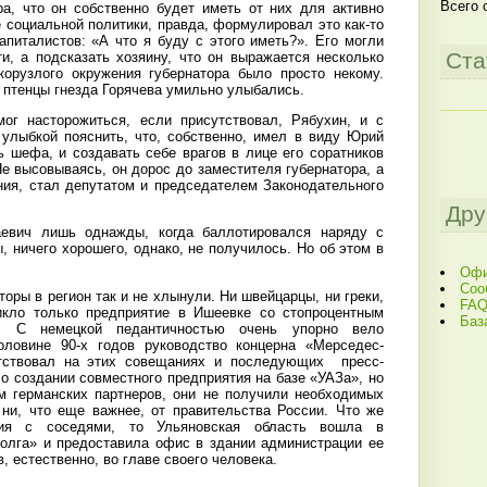
Всего 
ра, что он собственно будет иметь от них для активно
 социальной политики, правда, формулировал это как-то
апиталистов: «А что я буду с этого иметь?». Его могли
Ста
ти, а подсказать хозяину, что он выражается несколько
корузлого окружения губернатора было просто некому.
 птенцы гнезда Горячева умильно улыбались.
мог насторожиться, если присутствовал, Рябухин, и с
улыбкой пояснить, что, собственно, имел в виду Юрий
ь шефа, и создавать себе врагов в лице его соратников
е высовываясь, он дорос до заместителя губернатора, а
ения, стал депутатом и председателем Законодательного
Дру
евич лишь однажды, когда баллотировался наряду с
, ничего хорошего, однако, не получилось. Но об этом в
Офи
Соо
торы в регион так и не хлынули. Ни швейцарцы, ни греки,
FAQ
никло только предприятие в Ишеевке со стопроцентным
Баз
м. С немецкой педантичностью очень упорно вело
оловине 90-х годов руководство концерна «Мерседес-
тствовал на этих совещаниях и последующих пресс-
о создании совместного предприятия на базе «УАЗа», но
м германских партнеров, они не получили необходимых
, ни, что еще важнее, от правительства России. Что же
вия с соседями, то Ульяновская область вошла в
олга» и предоставила офис в здании администрации ее
, естественно, во главе своего человека.