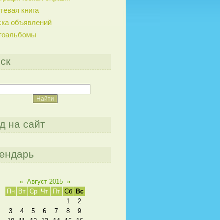
тевая книга
ска объявлений
тоальбомы
ск
д на сайт
ендарь
«
Август 2015
»
Пн
Вт
Ср
Чт
Пт
Сб
Вс
1
2
3
4
5
6
7
8
9