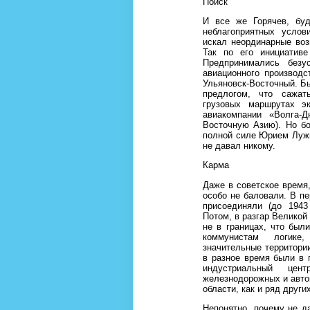
Поиск
И все же Горячев, бу
неблагоприятных услов
искал неординарные воз
Так по его инициативе
Предпринимались безу
авиационного производс
Ульяновск-Восточный. Бы
предлогом, что сажат
грузовых маршрутах э
авиакомпании «Волга-
Восточную Азию). Но б
полной силе Юрием Лужк
не давал никому.
Карма
Даже в советское время,
особо не баловали. В пе
присоединяли (до 1943
Потом, в разгар Великой
не в границах, что был
коммунистам логик
значительные территори
в разное время были в 
индустриальный цен
железнодорожных и авто
области, как и ряд друг
Непонятно, почему не д