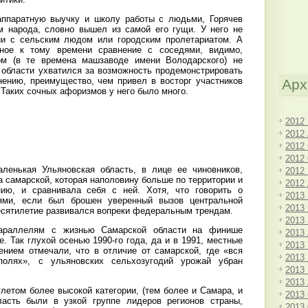
ппаратную выучку и школу работы с людьми, Горячев
м народа, словно вышел из самой его гущи. У него не
и с сельским людом или городским пролетариатом. А
ное к тому времени сравнение с соседями, видимо,
ом (в те времена машзаводе имени Володарского) не
 области ухватился за возможность продемонстрировать
нению, преимущество, чем привел в восторг участников
Арх
Таких сочных афоризмов у него было много.
2012
2012
2012
2012
аленькая Ульяновская область, в лице ее чиновников,
2012
 самарской, которая наполовину больше по территории и
2012
ию, и сравнивала себя с ней. Хотя, что говорить о
2013
ями, если был брошен уверенный вызов центральной
2013
десятилетие развивался вопреки федеральным трендам.
2013
араллелям с жизнью Самарской области на финише
2013
е. Так глухой осенью 1990-го года, да и в 1991, местные
2013
ением отмечали, что в отличие от самарской, где «вся
2013
полях», с ульяновских сельхозугодий урожай убран
2013
2013
летом более высокой категории, (тем более и Самара, и
2013
ласть были в узкой группе лидеров регионов страны,
2013