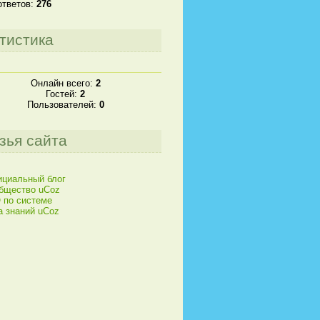
ответов:
276
тистика
Онлайн всего:
2
Гостей:
2
Пользователей:
0
зья сайта
циальный блог
бщество uCoz
 по системе
а знаний uCoz