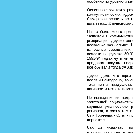
особенно по уровню и ка
Особенно с учетом утра
коммунистических идеа
Самарская область во 
шла вверх, Ульяновская 
На то было много прич
записали в коммунистич
резервации. Другие ре
несколько раз больше. 
на разных совещаниях 
области на рубеже 80-9
1992-94 годах чуть ли н
продавал, покупал, поср
все сбывали тогда УАЗик
Другое дело, что через 
иссяк и немудрено, то 
таки почти придушили
активности мог стать мо
Но вышедшие из недр м
запутанной социалисти
крупные ульяновские р
регионов, отряхнуть это
Сын Горячева - Олег - 
вернется».
Что же поделать, во
рассуждали заместители