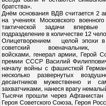
братства».
Днём основания ВДВ считается 2 авг
на учениях Московского военног
тактической задачи впервые
подразделение в количестве 12 чело
Олицетворением
целой эпохи 
советский
военачальник, 
войсками
,
генерал армии,
Герой С
премии СССР Василий Филиппович
началу войны с фашисткой Герман
несколько развернутых воздушн
десантников мужественно и са
захватчиками, нанеся врагу немалы
Тысячи прошли через Афганистан 
Героя Советского Союза, Героя Рос