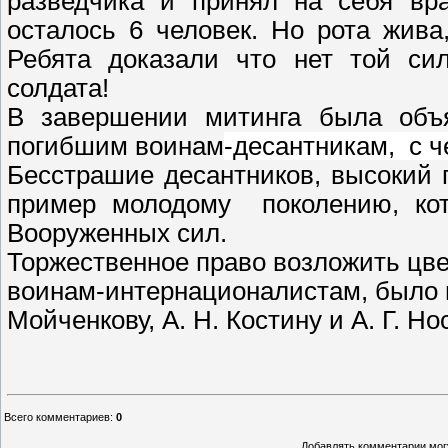
разведчика и принял на себя вр
осталось 6 человек. Но рота жива
Ребята доказали что нет той сил
солдата!
В завершении митинга была объ
погибшим воинам
-десантникам,
с ч
Бесстрашие десантников, высокий
пример молодому поколению, ко
Вооруженных сил.
Торжественное право возложить цве
воинам-интернационалистам, было пр
Мойченкову, А. Н. Костину и А. Г. Но
Всего комментариев
:
0
Добавлять комментарии могу