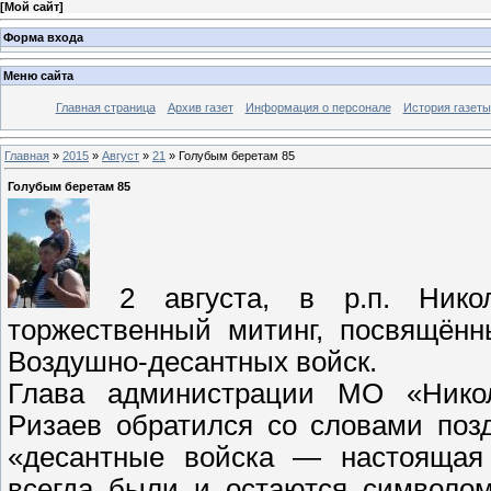
[
Мой сайт
]
Форма входа
Меню сайта
Главная страница
Архив газет
Информация о персонале
История газеты
Главная
»
2015
»
Август
»
21
» Голубым беретам 85
Голубым беретам 85
2 августа, в р.п. Ник
торжественный митинг, посвящённ
Воздушно-десантных войск.
Глава администрации МО «Никол
Ризаев обратился со словами позд
«десантные войска — настоящая
всегда были и остаются символом