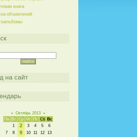
тевая книга
ска объявлений
тоальбомы
ск
д на сайт
ендарь
«
Октябрь 2013
»
Пн
Вт
Ср
Чт
Пт
Сб
Вс
2
1
3
4
5
6
9
7
8
10
11
12
13