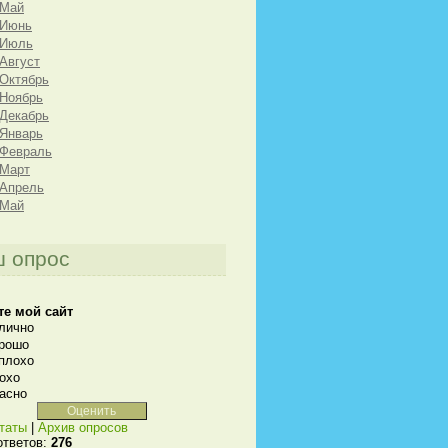
 Май
 Июнь
 Июль
 Август
 Октябрь
 Ноябрь
 Декабрь
 Январь
 Февраль
 Март
 Апрель
 Май
 опрос
те мой сайт
лично
рошо
плохо
охо
асно
таты
|
Архив опросов
ответов:
276