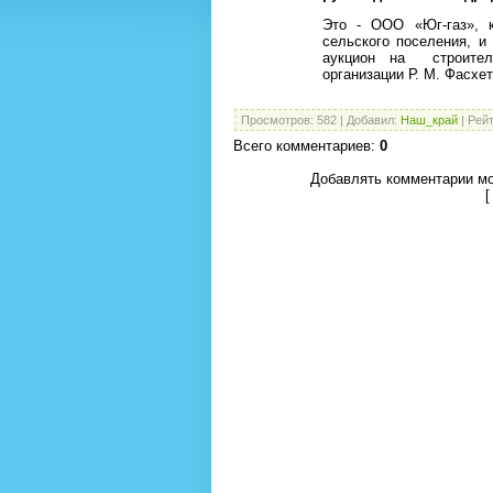
Это - ООО «Юг-газ», к
сельского поселения, и
аукцион на
строите
организации Р. М. Фасхе
Просмотров
:
582
|
Добавил
:
Наш_край
|
Рейт
Всего комментариев
:
0
Добавлять комментарии мо