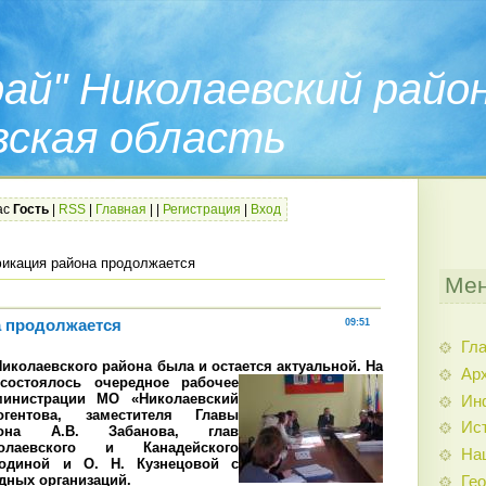
ай" Николаевский райо
вская область
ас
Гость
|
RSS
|
Главная
|
|
Регистрация
|
Вход
икация района продолжается
Мен
а продолжается
09:51
Гл
Николаевского района была и остается актуальной. На
Арх
остоялось очередное рабочее
инистрации МО «Николаевский
Ин
гентова, заместителя Главы
Ис
йона А.В. Забанова, глав
олаевского и Канадейского
На
одиной и О. Н. Кузнецовой с
дных организаций.
Гео