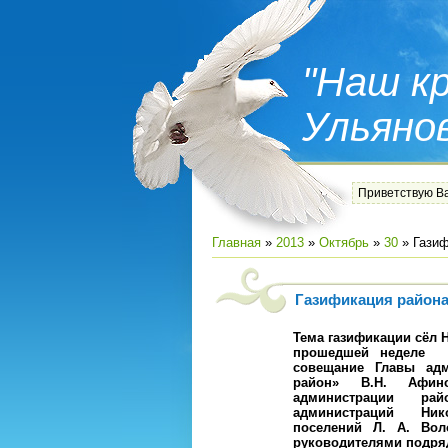
"Наш кр
Ульяно
Приветствую В
Главная
»
2013
»
Октябрь
»
30
» Газиф
Газификация район
Тема газификации сёл 
прошедшей неделе
с
совещание Главы адм
район» В.Н. Афино
администрации ра
администраций Ник
поселений Л. А. Вол
руководителями подря