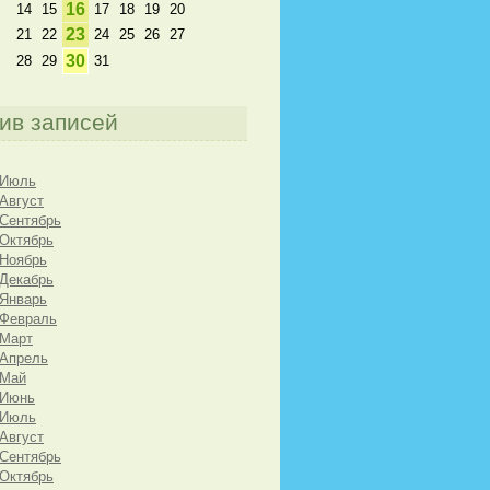
16
14
15
17
18
19
20
23
21
22
24
25
26
27
30
28
29
31
ив записей
 Июль
 Август
 Сентябрь
 Октябрь
 Ноябрь
 Декабрь
 Январь
 Февраль
 Март
 Апрель
 Май
 Июнь
 Июль
 Август
 Сентябрь
 Октябрь