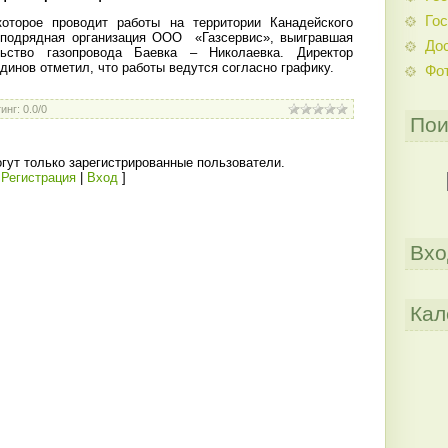
Гос
оторое проводит работы на территории Канадейского
 подрядная организация ООО
«Газсервис», выигравшая
До
льство газопровода Баевка – Николаевка. Директор
тдинов отметил, что работы ведутся согласно графику.
Фо
инг
:
0.0
/
0
Пои
гут только зарегистрированные пользователи.
[
Регистрация
|
Вход
]
Вхо
Кал