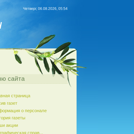
Четверг, 06.08.2026, 05:54
н
ю сайта
авная страница
ив газет
формация о персонале
тория газеты
ши акции
графическая справ...