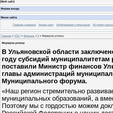
[
Мой сайт
]
Форма входа
Меню сайта
Главная страница
Архив газет
Информация о персонале
История газеты
Главная
»
2017
»
Февраль
»
8
» Формула успеха
Формула успеха
В Ульяновской области заключен
году субсидий муниципалитетам 
поставили Министр финансов Уль
главы администраций муниципаль
Муниципального форума.
«Наш регион стремительно развивае
муниципальных образований, а вмес
Поэтому мы с гордостью можем док
Российской Федерации о наших дост