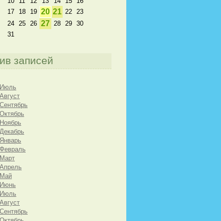
10
11
12
13
14
15
16
20
21
17
18
19
22
23
27
24
25
26
28
29
30
31
ив записей
 Июль
 Август
 Сентябрь
 Октябрь
 Ноябрь
 Декабрь
 Январь
 Февраль
 Март
 Апрель
 Май
 Июнь
 Июль
 Август
 Сентябрь
 Октябрь