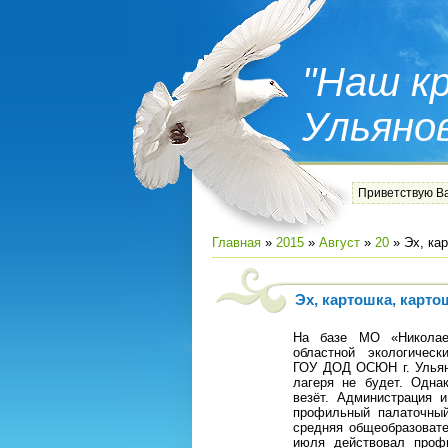
"Наш кр
Ульяно
Приветствую В
Главная
»
2015
»
Август
»
20
» Эх, ка
Эх, картошка, карто
На базе МО «Николае
областной экологически
ГОУ ДОД ОСЮН г. Ульяно
лагеря не будет. Одна
везёт. Администрация 
профильный палаточный
средняя общеобразоват
июля действовал проф