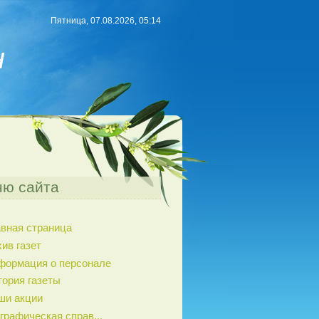
Пятница, 07.08.2026, 05:14
н
ю сайта
авная страница
ив газет
формация о персонале
тория газеты
ши акции
графическая справ...