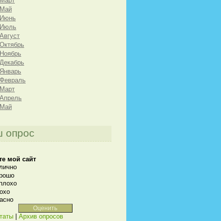
 Март
 Май
 Июнь
 Июль
 Август
 Октябрь
 Ноябрь
 Декабрь
 Январь
 Февраль
 Март
 Апрель
 Май
 опрос
те мой сайт
лично
рошо
плохо
охо
асно
таты
|
Архив опросов