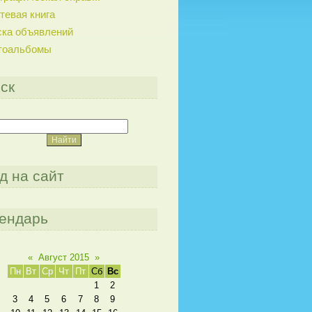
тевая книга
ска объявлений
тоальбомы
ск
д на сайт
ендарь
«
Август 2015
»
Пн
Вт
Ср
Чт
Пт
Сб
Вс
1
2
3
4
5
6
7
8
9