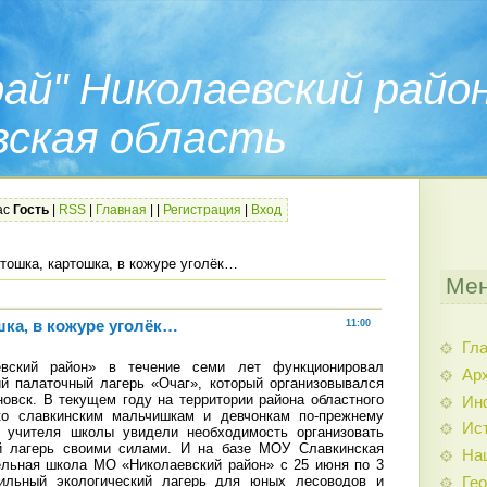
ай" Николаевский райо
вская область
ас
Гость
|
RSS
|
Главная
|
|
Регистрация
|
Вход
ртошка, картошка, в кожуре уголёк…
Мен
шка, в кожуре уголёк…
11:00
Гл
вский район» в течение семи лет функционировал
Арх
й палаточный лагерь «Очаг», который организовывался
вск. В текущем году на территории района областного
Ин
ко славкинским мальчишкам и девчонкам по-прежнему
Ис
и учителя школы увидели необходимость организовать
 лагерь своими силами. И на базе МОУ Славкинская
На
ельная школа МО «Николаевский район» с 25 июня по 3
ильный экологический лагерь для юных лесоводов и
Гео