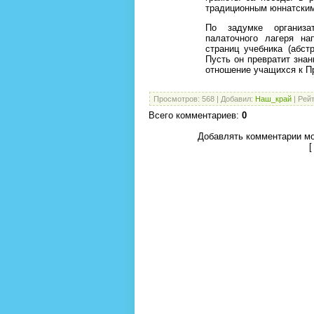
традиционным юннатским 
По задумке организа
палаточного лагеря на
страниц учебника (абст
Пусть он превратит знан
отношение учащихся к П
Просмотров
:
568
|
Добавил
:
Наш_край
|
Рейт
Всего комментариев
:
0
Добавлять комментарии мо