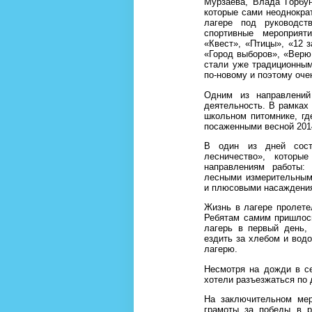
Мурзаева, Влада Горбун
которые сами неоднокра
лагере под руководст
спортивные мероприят
«Квест», «Птицы», «12 
«Город выборов», «Верю 
стали уже традиционным
по-новому и поэтому оче
Одним из направлений
деятельность. В рамках
школьном питомнике, гд
посаженными весной 201
В один из дней сост
лесничество», которы
направлениям работы:
лесными измерительным
и плюсовыми насаждени
Жизнь в лагере пролете
Ребятам самим пришлось
лагерь в первый день,
ездить за хлебом и водо
лагерю.
Несмотря на дожди в с
хотели разъезжаться по
На заключительном мер
грамоты за победы в р