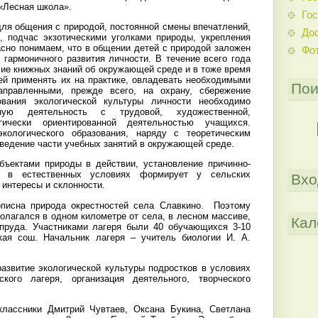
«Лесная школа».
Гос
для общения с природой, постоянной смены впечатлений,
До
, подчас экзотическими уголками природы, укрепления
асно понимаем, что в общении детей с природой заложен
Фо
 гармоничного развития личности. В течение всего года
ие книжных знаний об окружающей среде и в тоже время
й применять их на практике, овладевать необходимыми
Пои
аправленными, прежде всего, на охрану, сбережение
вания экологической культуры личности необходимо
ьную деятельность с трудовой, художественной,
огически ориентированной деятельностью учащихся.
ологического образования, наряду с теоретическим
ведение части учебных занятий в окружающей среде.
бъектами природы в действии, установление причинно-
 в естественных условиях формирует у сельских
Вхо
 интересы и склонности.
описна природа окрестностей села Славкино. Поэтому
олагался в одном километре от села, в лесном массиве,
Кал
 пруда. Участниками лагеря были 40 обучающихся 3-10
ая сош. Начальник лагеря – учитель биологии И. А.
развитие экологической культуры подростков в условиях
ского лагеря, организация деятельного, творческого
лассники Дмитрий Чувтаев, Оксана Букина, Светлана