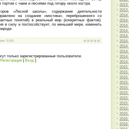
тортом с чаем и песнями под гитару около костра.
2013
2013
торов «Лесной школы», содержание деятельности
2014
правлено на создание «мостика», переброшенного со
рактных понятий) в реальный мир (конкретных фактов).
2014
ия в силу и поспособствует, по меньшей мере, изменить
2014
рироде.
2014
2014
2014
инг
:
0.0
/
0
2014
2014
гут только зарегистрированные пользователи.
2014
[
Регистрация
|
Вход
]
2014
2015
2015
2015
2015
2015
2015
2015
2015
2015
2015
2016
2016