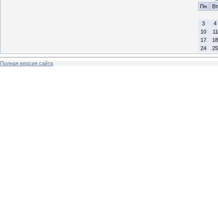
Пн
Вт
3
4
10
11
17
18
24
25
Полная версия сайта