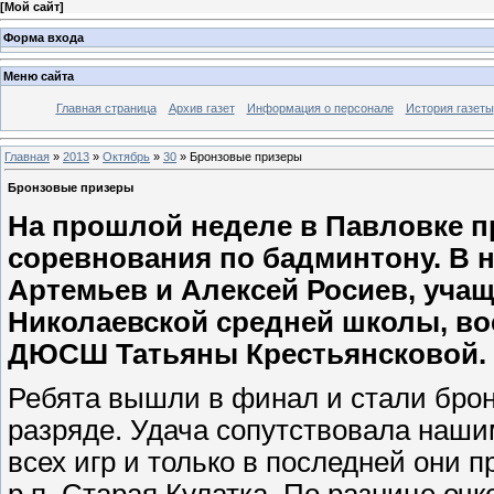
[
Мой сайт
]
Форма входа
Меню сайта
Главная страница
Архив газет
Информация о персонале
История газеты
Главная
»
2013
»
Октябрь
»
30
» Бронзовые призеры
Бронзовые призеры
На прошлой неделе в Павловке 
соревнования по бадминтону. В 
Артемьев и Алексей Росиев, уча
Николаевской средней школы, во
ДЮСШ Татьяны Крестьянсковой.
Ребята вышли в финал и стали бро
разряде. Удача сопутствовала наш
всех игр и только в последней они 
р.п. Старая Кулатка. По разнице оч