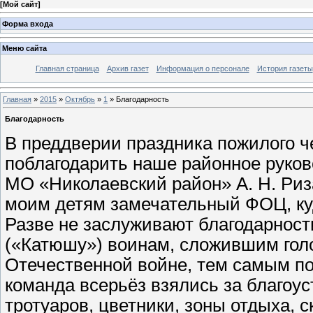
[
Мой сайт
]
Форма входа
Меню сайта
Главная страница
Архив газет
Информация о персонале
История газеты
Главная
»
2015
»
Октябрь
»
1
» Благодарность
Благодарность
В преддверии праздника пожилого ч
поблагодарить наше районное руков
МО «Николаевский район» А. Н. Риз
моим детям замечательный ФОЦ, ку
Разве не заслуживают благодарност
(«Катюшу») воинам, сложившим гол
Отечественной войне, тем самым по
команда всерьёз взялись за благоу
тротуаров, цветники, зоны отдыха, с