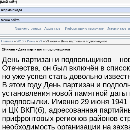
[
Мой сайт
]
Форма входа
Меню сайта
Главная страница
Архив газет
Информация о персонале
История газеты
Главная
»
2016
»
Июнь
»
29
» 29 июня – День партизан и подпольщиков
29 июня – День партизан и подпольщиков
День партизан и подпольщиков – но
Отечества, он был включён в список
но уже успел стать довольно извест
В этом году День партизан и подполь
установления новой памятной даты
предпосылки. Именно 29 июня 1941
и ЦК ВКП(б), адресованная партийн
прифронтовых регионов районов ст
необходимость организации на захв