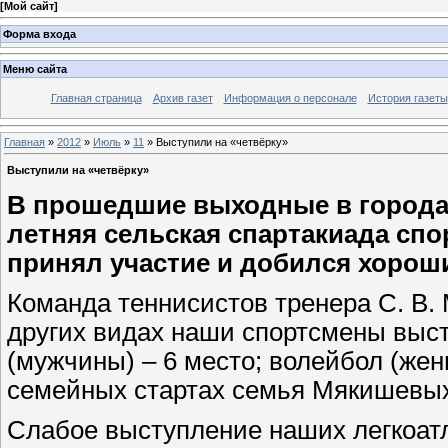
[
Мой сайт
]
Форма входа
Меню сайта
Главная страница
Архив газет
Информация о персонале
История газеты
Главная
»
2012
»
Июль
»
11
» Выступили на «четвёрку»
Выступили на «четвёрку»
В прошедшие выходные в города
летняя сельская спартакиада спо
принял участие и добился хороши
Команда теннисистов тренера С. В.
других видах наши спортсмены выс
(мужчины) – 6 место; волейбол (жен
семейных стартах семья Мякишевых
Слабое выступление наших легкоатл