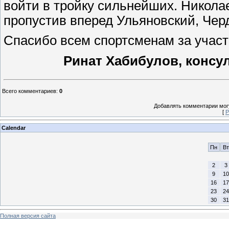
войти в тройку сильнейших. Никола
пропустив вперед Ульяновский, Черд
Спасибо всем спортсменам за участ
Ринат Хабибулов, консул
Всего комментариев
:
0
Добавлять комментарии могу
[
Р
Calendar
Пн
Вт
2
3
9
10
16
17
23
24
30
31
Полная версия сайта