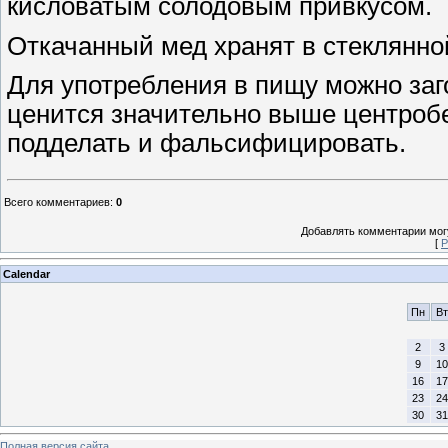
кисловатым солодовым привкусом.
Откачанный мед хранят в стеклянно
Для употребления в пищу можно заго
ценится значительно выше центробе
подделать и фальсифицировать.
Всего комментариев
:
0
Добавлять комментарии могу
[
Р
Calendar
Пн
Вт
2
3
9
10
16
17
23
24
30
31
Полная версия сайта