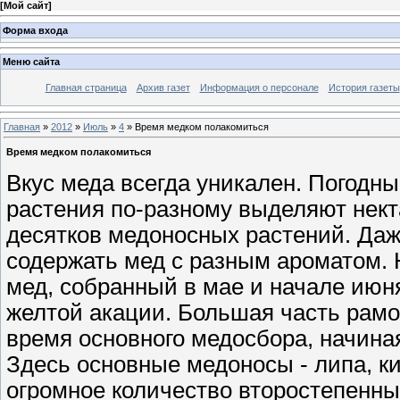
[
Мой сайт
]
Форма входа
Меню сайта
Главная страница
Архив газет
Информация о персонале
История газеты
Главная
»
2012
»
Июль
»
4
» Время медком полакомиться
Время медком полакомиться
Вкус меда всегда уникален. Погодн
растения по-разному выделяют нект
десятков медоносных растений. Даже
содержать мед с разным ароматом. 
мед, собранный в мае и начале июня
желтой акации. Большая часть рамо
время основного медосбора, начиная
Здесь основные медоносы - липа, ки
огромное количество второстепенных