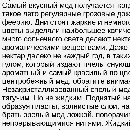
Самый вкусный мед получается, ког
такое лето регулярные грозовые до
феерию. Дни стоят жаркие и немног
цветы выделяли наибольшее количе
много солнечного света делают нек
ароматическими веществами. Даже л
нектар далеко не каждый год, в так
гулом, который издают пчелы снующ
ароматный и самый красивый по цве
центробежный мед, обратите вниман
Незакристаллизованный спелый мед
тягучим. Но не жидким. Поднятый на
образуя пласты, волнистые слои, н
брать зрелый мед ложкой, поворачив
непрерывающимися нитями. Жидкий 