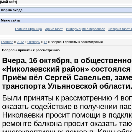
[
Мой сайт
]
Форма входа
Меню сайта
Главная страница
Архив газет
Информация о персонале
История газеты
Главная
»
2012
»
Октябрь
»
17
» Вопросы приняты к рассмотрению
Вопросы приняты к рассмотрению
Вчера, 16 октября, в обществен
«Николаевский район» состоялся
Приём вёл Сергей Савельев, зам
транспорта Ульяновской области
Были приняты к рассмотрению 4 воп
оказать содействие в получении па
Николаевки просит помощи в подкл
ремонте балкона просит оказать та
многоквартирных домов п. Клин обр