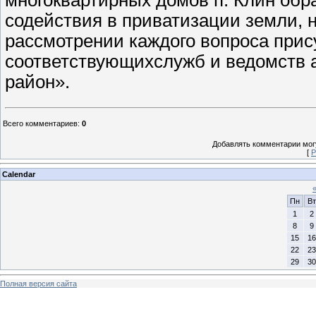
содействия в приватизации земли, н
рассмотрении каждого вопроса прис
соответствующихслужб и ведомств
район».
Всего комментариев
:
0
Добавлять комментарии могу
[
Р
Calendar
Пн
Вт
1
2
8
9
15
16
22
23
29
30
Полная версия сайта