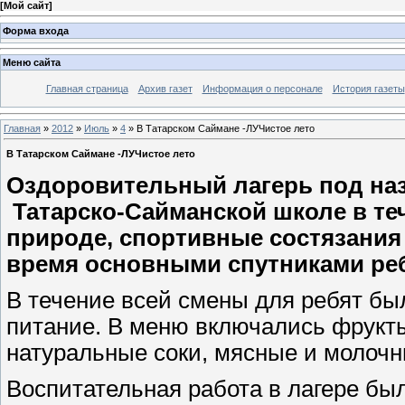
[
Мой сайт
]
Форма входа
Меню сайта
Главная страница
Архив газет
Информация о персонале
История газеты
Главная
»
2012
»
Июль
»
4
» В Татарском Саймане -ЛУЧистое лето
В Татарском Саймане -ЛУЧистое лето
Оздоровительный лагерь под на
Татарско-Сайманской школе в теч
природе, спортивные состязания 
время основными спутниками реб
В течение всей смены для ребят бы
питание. В меню включались фрукты
натуральные соки, мясные и молочн
Воспитательная работа в лагере был