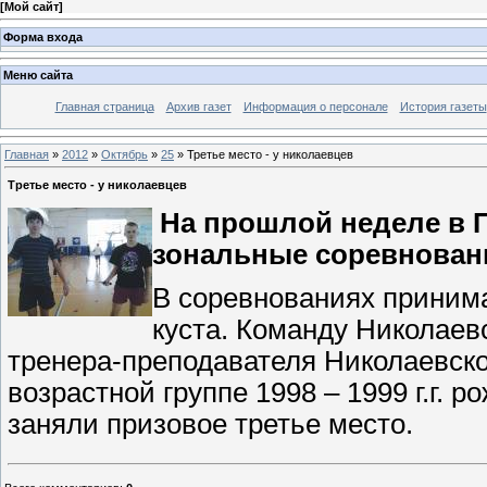
[
Мой сайт
]
Форма входа
Меню сайта
Главная страница
Архив газет
Информация о персонале
История газеты
Главная
»
2012
»
Октябрь
»
25
» Третье место - у николаевцев
Третье место - у николаевцев
На прошлой неделе в 
зональные соревнован
В соревнованиях принима
куста. Команду Николаев
тренера-преподавателя Николаевск
возрастной группе 1998 – 1999 г.г.
заняли призовое третье место.