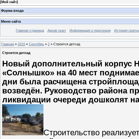
[
Мой сайт
]
Форма входа
Меню сайта
Главная страница
Архив газет
Информация о персонале
История газеты
Главная
»
2015
»
Сентябрь
»
2
» Строится детсад
Строится детсад
Новый дополнительный корпус Ни
«Солнышко» на 40 мест поднимает
дни была расчищена стройплощад
возведён. Руководство района 
ликвидации очереди дошколят на
Строительство реализуе