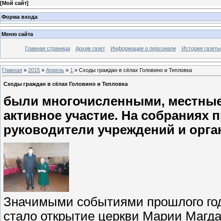
[
Мой сайт
]
Форма входа
Меню сайта
Главная страница
Архив газет
Информация о персонале
История газеты
Главная
»
2015
»
Апрель
»
1
» Сходы граждан в сёлах Головино и Тепловка
Сходы граждан в сёлах Головино и Тепловка
были многочисленными, местные
активное участие. На собраниях 
руководители учреждений и орга
Значимыми событиями прошлого год
стало открытие церкви Марии Магда