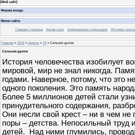
[
Мой сайт
]
Форма входа
Меню сайта
Главная страница
Архив газет
Информация о персонале
История газеты
Главная
»
2015
»
Апрель
»
15
» Сильная духом
Сильная духом
История человечества изобилует во
мировой, мир не знал никогда. Памят
годами. Наверное, потому, что это 
одного поколения. Это память народ
Более 5 миллионов детей стали узни
принудительного содержания, разбр
Они несли свой крест – ни в чем н
поры – детства. Непосильный труд и
детей. Над ними глумились, прово