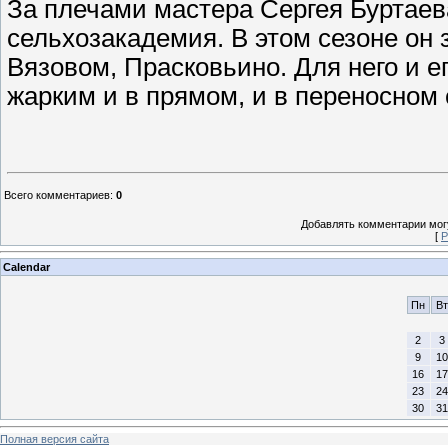
За плечами мастера Сергея Буртаев
сельхозакадемия. В этом сезоне он
Вязовом, Прасковьино. Для него и 
жарким и в прямом, и в переносном
Всего комментариев
:
0
Добавлять комментарии могу
[
Р
Calendar
Пн
Вт
2
3
9
10
16
17
23
24
30
31
Полная версия сайта