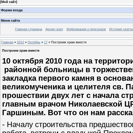
[
Мой сайт
]
Форма входа
Меню сайта
Главная страница
Архив газет
Информация о персонале
История газеты
Главная
»
2012
»
Октябрь
»
17
» Построим храм вместе
Построим храм вместе
10 октября 2010 года на террито
районной больницы в торжестве
закладка первого камня в основан
великомученика и целителя св. П
прошествии двух лет с начала ст
главным врачом Николаевской Ц
Гаршиным. Вот что он нам расска
- Началу строительства предшество
работа, встречи с владыкой Прокло