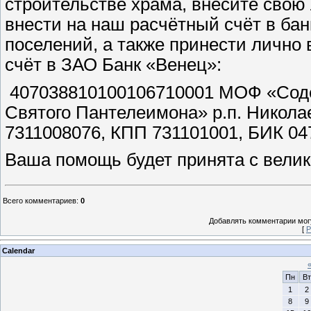
строительстве храма, внесите свою
внести на наш расчётный счёт в бан
поселений, а также принести лично
счёт в ЗАО Банк «Венец»:
407038810100106710001 МОФ «Соде
Святого Пантелеимона» р.п. Никола
7311008076, КПП 731101001, БИК 0
Ваша помощь будет принята с велик
Всего комментариев
:
0
Добавлять комментарии могу
[
Р
Calendar
Пн
Вт
1
2
8
9