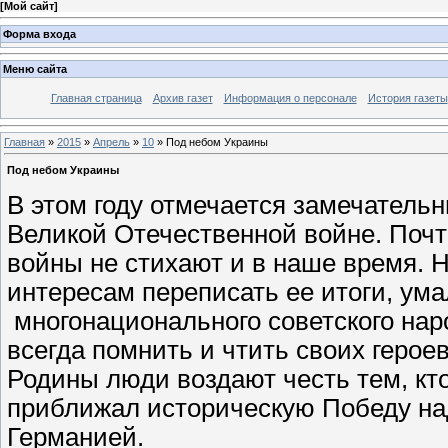
[
Мой сайт
]
Форма входа
Меню сайта
Главная страница
Архив газет
Информация о персонале
История газеты
Главная
»
2015
»
Апрель
»
10
» Под небом Украины
Под небом Украины
В этом году отмечается замечатель
Великой Отечественной войне. Почти 
войны не стихают и в наше время. Н
интересам переписать ее итоги, ума
многонационального советского нар
всегда помнить и чтить своих герое
Родины люди воздают честь тем, кто
приближал историческую Победу на
Германией.