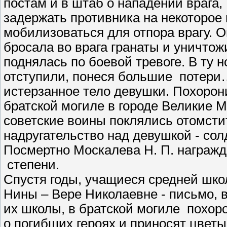
постам и в штаб о нападении врага
задержать противника на некоторое
мобилизоваться для отпора врагу. О
бросала во врага гранаты и уничтож
поднялась по боевой тревоге. В ту 
отступили, понеся большие потер
истерзанное тело девушки. Похорон
братской могиле в городе Великие 
советские воины поклялись отомсти
надругательство над девушкой - сол
Посмертно Москалева Н. П. награж
степени.
Спустя годы, учащиеся средней шко
Нины – Вере Николаевне - письмо, в
их школы, в братской могиле похоро
о погибших героях и приносят цветы