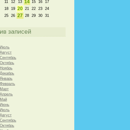
14
11
12
13
15
16
17
20
18
19
21
22
23
24
27
25
26
28
29
30
31
ив записей
 Июль
 Август
 Сентябрь
 Октябрь
 Ноябрь
 Декабрь
 Январь
 Февраль
 Март
 Апрель
 Май
 Июнь
 Июль
 Август
 Сентябрь
 Октябрь