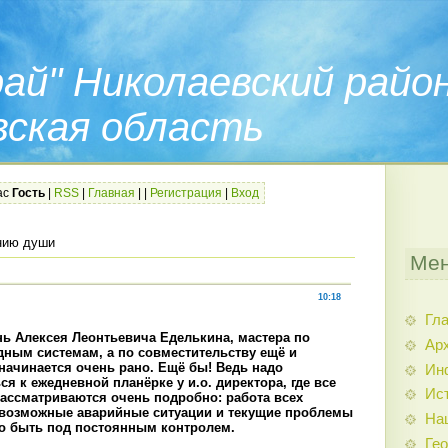
ай" Николаевский райо
вская область
ас
Гость
|
RSS
|
Главная
|
|
Регистрация
|
Вход
нию души
Мен
10:18
Гл
нь Алексея Леонтьевича Еделькина, мастера по
Арх
ным системам, а по совместительству ещё и
 начинается очень рано. Ещё бы! Ведь надо
Ин
ся к ежедневной планёрке у и.о. директора, где все
Ис
ассматриваются очень подробно: работа всех
 возможные аварийные ситуации и текущие проблемы
На
но быть под постоянным контролем.
Гео