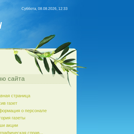
Суббота, 08.08.2026, 12:33
н
ю сайта
авная страница
ив газет
формация о персонале
тория газеты
ши акции
графическая справ...