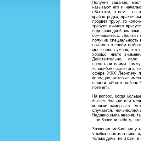
Получив задание, маст
называют его и началь
объектам, а сам – на н
крайне редко, практичес
прорвет трубу, то колон
требует личного присут
водопроводной колонки
сомневайтесь: Леонтич 
получив специальность 
пожалел о своём выбор
моя очень нужная, хотя
хорошо, никто внимани
Действительно, мал
представителями комму
«спасибо» после того, к
сфере ЖКХ Леонтичу п
колодцах, которые имею
шланги. «И хотя сейчас б
потечёт».
На вопрос, когда больше
бывает больше или мен
колонки замерзают, ле
случается, ночь-полно
Недавно была авария, та
– не бросили работу, пок
Зазвонил мобильник у 
улыбка осветила лицо: «
только дочь, но и сын, и 