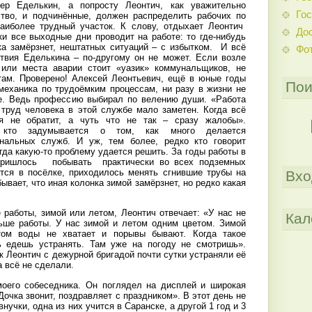
ер Еделькин, а попросту Леонтич, как уважительно
Гос
ство, и подчинённые, должен распределить рабочих по
аиболее трудный участок. К слову, отдыхает Леонтич
До
ки все выходные дни проводит на работе: то где-нибудь
ка замёрзнет, нештатных ситуаций – с избытком.
И всё
Фо
ствия Еделькина – по-другому он не может. Если возле
 или места аварии стоит «уазик» коммунальщиков, не
там. Проверено! Алексей Леонтьевич, ещё в юные годы
Пои
механика по трудоёмким процессам, ни разу в жизни не
е. Ведь профессию выбирал по велению души. «Работа
 труд человека в этой службе мало заметен. Когда всё
я не обратит, а чуть что не так – сразу жалобы».
о кто задумывается о том, как много делается
нальных служб. И уж, тем более, редко кто говорит
огда какую-то проблему удается решить. За годы работы в
ришлось побывать практически во всех подземных
тся в посёлке, приходилось менять сгнившие трубы на
Вхо
ывает, что иная колонка зимой замёрзнет, но редко какая
 работы, зимой или летом, Леонтич отвечает: «У нас не
Кал
ьше работы. У нас зимой и летом одним цветом. Зимой
том воды не хватает и порывы бывают. Когда такое
чь едешь устранять. Там уже на погоду не смотришь».
к Леонтич с дежурной бригадой почти сутки устраняли её
а всё не сделали.
моего собеседника. Он поглядел на дисплей и широкая
Дочка звонит, поздравляет с праздником». В этот день не
внучки, одна из них учится в Саранске, а другой 1 год и 3