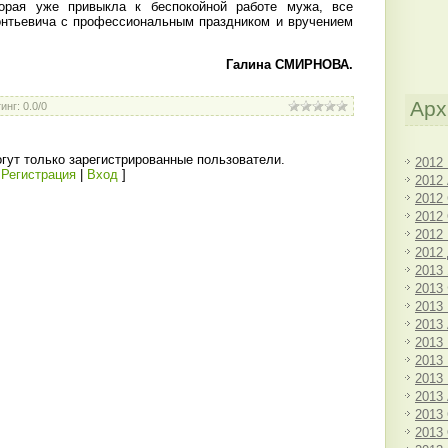
торая уже привыкла к беспокойной работе мужа, все
онтьевича с профессиональным праздником и вручением
Галина СМИРНОВА.
Арх
инг
:
0.0
/
0
гут только зарегистрированные пользователи.
2012
[
Регистрация
|
Вход
]
2012
2012
2012
2012
2012
2013
2013
2013
2013
2013
2013
2013
2013
2013
2013