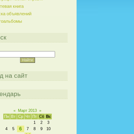
тевая книга
ска объявлений
тоальбомы
ск
д на сайт
ендарь
«
Март 2013
»
Пн
Вт
Ср
Чт
Пт
Сб
Вс
1
2
3
6
4
5
7
8
9
10