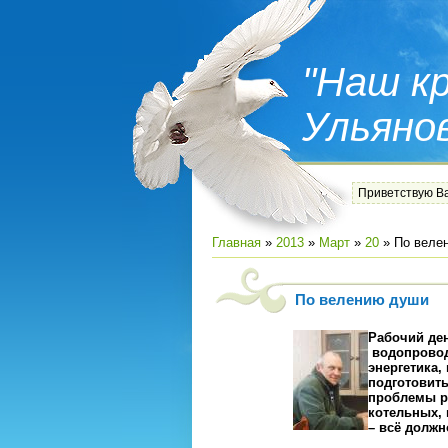
"Наш кр
Ульяно
Приветствую В
Главная
»
2013
»
Март
»
20
» По веле
По велению души
Рабочий де
водопровод
энергетика,
подготовить
проблемы р
котельных,
– всё долж