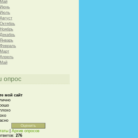
 Май
 Июнь
 Июль
 Август
 Октябрь
 Ноябрь
 Декабрь
 Январь
 Февраль
 Март
 Апрель
 Май
 опрос
те мой сайт
лично
рошо
плохо
охо
асно
таты
|
Архив опросов
ответов:
276