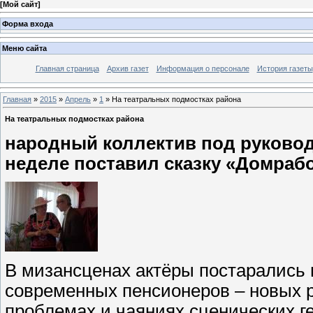
[
Мой сайт
]
Форма входа
Меню сайта
Главная страница
Архив газет
Информация о персонале
История газеты
Главная
»
2015
»
Апрель
»
1
» На театральных подмостках района
На театральных подмостках района
народный коллектив под руковод
неделе поставил сказку «Домраб
В мизансценах актёры постарались 
современных пенсионеров – новых р
проблемах и чаяниях сценических г