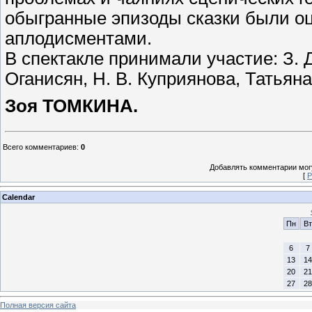
обыгранные эпизоды сказки были оц
аплодисментами.
В спектакле принимали участие: З. Д
Оганисян, Н. В. Куприянова, Татьян
Зоя ТОМКИНА.
Всего комментариев
:
0
Добавлять комментарии могу
[
Р
Calendar
Пн
Вт
6
7
13
14
20
21
27
28
Полная версия сайта