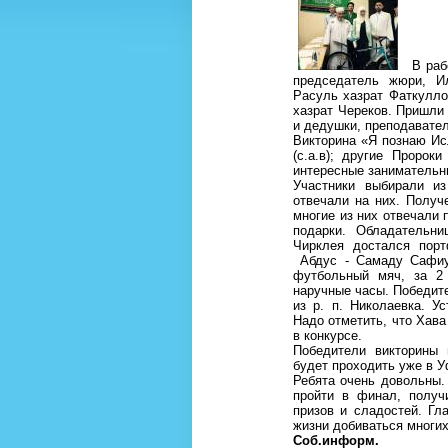
В работ
председатель жюри, И
Расуль хазрат Фаткулло
хазрат Череков. Пришли
и дедушки, преподавател
Викторина «Я познаю Ис
(с.а.в); другие Пророк
интересные занимательн
Участники выбирали из
отвечали на них. Получ
многие из них отвечали
подарки. Обладательн
Чирклея достался пор
Абдус - Самаду Сафиу
футбольный мяч, за 2
наручные часы. Победит
из р. п. Николаевка. У
Надо отметить, что Хава
в конкурсе.
Победители викторины 
будет проходить уже в У
Ребята очень довольны.
пройти в финал, получ
призов и сладостей. Гл
жизни добиваться многи
Соб.информ.