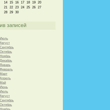
14
15
16
17
18
19
20
21
22
23
24
25
26
27
28
29
30
ив записей
 Июль
 Август
 Сентябрь
 Октябрь
 Ноябрь
 Декабрь
 Январь
 Февраль
 Март
 Апрель
 Май
 Июнь
 Июль
 Август
 Сентябрь
 Октябрь
 Ноябрь