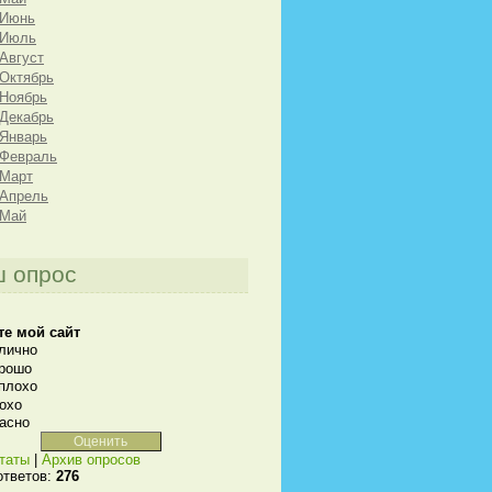
 Июнь
 Июль
 Август
 Октябрь
 Ноябрь
 Декабрь
 Январь
 Февраль
 Март
 Апрель
 Май
 опрос
те мой сайт
лично
рошо
плохо
охо
асно
таты
|
Архив опросов
ответов:
276