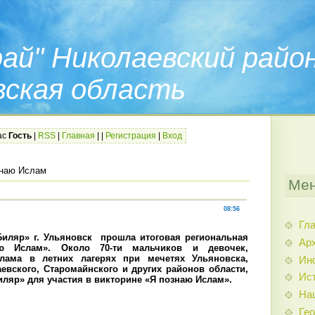
ай" Николаевский райо
вская область
ас
Гость
|
RSS
|
Главная
|
|
Регистрация
|
Вход
знаю Ислам
Мен
08:56
Гл
Биляр» г. Ульяновск прошла итоговая региональная
Арх
ю Ислам». Около 70-ти мальчиков и девочек,
лама в летних лагерях при мечетях Ульяновска,
Ин
евского, Старомайнского и других районов области,
Ис
иляр» для участия в викторине «Я познаю Ислам».
На
Гео