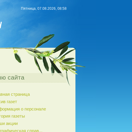
Пятница, 07.08.2026, 08:58
н
ю сайта
авная страница
ив газет
формация о персонале
тория газеты
ши акции
графическая справ...