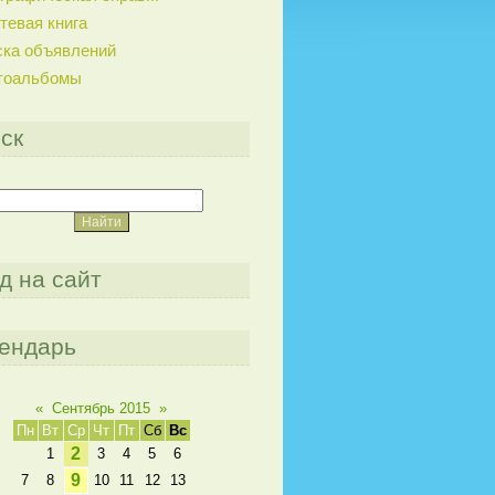
тевая книга
ска объявлений
тоальбомы
ск
д на сайт
ендарь
«
Сентябрь 2015
»
Пн
Вт
Ср
Чт
Пт
Сб
Вс
2
1
3
4
5
6
9
7
8
10
11
12
13