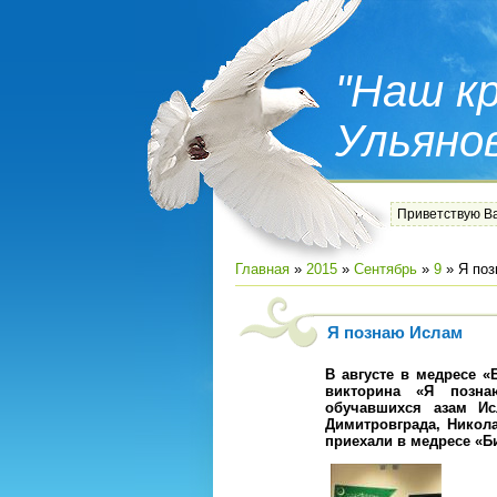
"Наш кр
Ульяно
Приветствую В
Главная
»
2015
»
Сентябрь
»
9
» Я по
Я познаю Ислам
В августе в медресе «
викторина «Я позна
обучавшихся азам Ис
Димитровграда, Никола
приехали в медресе «Б