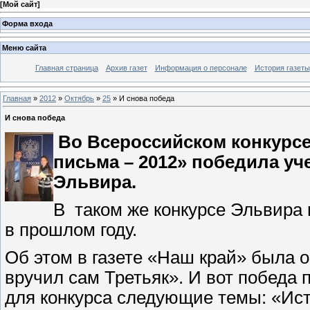
[
Мой сайт
]
Форма входа
Меню сайта
Главная страница
Архив газет
Информация о персонале
История газеты
Главная
»
2012
»
Октябрь
»
25
» И снова победа
И снова победа
Во Всероссийском конкурсе
письма – 2012» победила у
Эльвира.
В
таком же конкурсе Эльвира
в прошлом году.
Об этом в газете «Наш край» была 
вручил сам Третьяк». И вот победа 
для конкурса следующие темы: «Ис