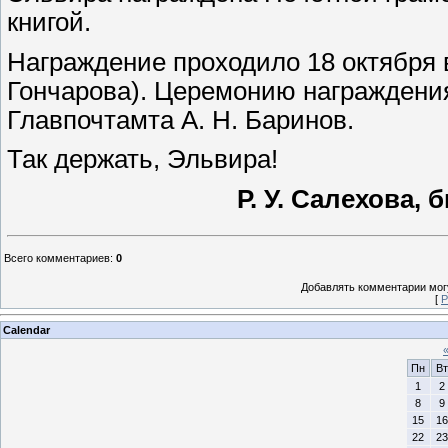
книгой.
Награждение проходило 18 октября в
Гончарова). Церемонию награждени
Главпочтамта А. Н. Баринов.
Так держать, Эльвира!
Р. У. Салехова,
Всего комментариев
:
0
Добавлять комментарии могу
[
Р
Calendar
Пн
Вт
1
2
8
9
15
16
22
23