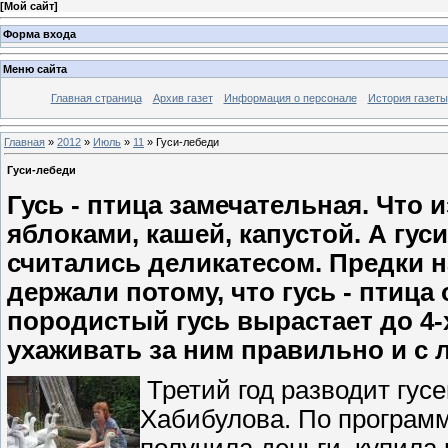
[
Мой сайт
]
Форма входа
Меню сайта
Главная страница
Архив газет
Информация о персонале
История газеты
Главная
»
2012
»
Июль
»
11
» Гуси-лебеди
Гуси-лебеди
Гусь - птица замечательная. Что 
яблоками, кашей, капустой. А гу
считались деликатесом. Предки н
держали потому, что гусь - птица
породистый гусь вырастает до 4-
ухаживать за ним правильно и с
Третий год разводит гус
Хабибулова. По програм
получила деньги, купила