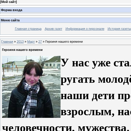
[
Мой сайт
]
Форма входа
Меню сайта
Главная страница
Архив газет
Информация о персонале
История газеты
Главная
»
2013
»
Март
»
27
» Героиня нашего времени
Героиня нашего времени
У нас уже ст
ругать молод
наши дети пр
взрослым, на
человечности, мужества.